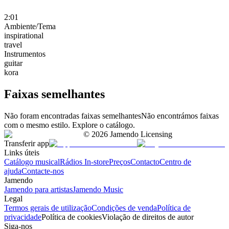
2:01
Ambiente/Tema
inspirational
travel
Instrumentos
guitar
kora
Faixas semelhantes
Não foram encontradas faixas semelhantes
Não encontrámos faixas
com o mesmo estilo. Explore o catálogo.
©
2026
Jamendo Licensing
Transferir app
Links úteis
Catálogo musical
Rádios In-store
Preços
Contacto
Centro de
ajuda
Contacte-nos
Jamendo
Jamendo para artistas
Jamendo Music
Legal
Termos gerais de utilização
Condições de venda
Política de
privacidade
Política de cookies
Violação de direitos de autor
Siga-nos