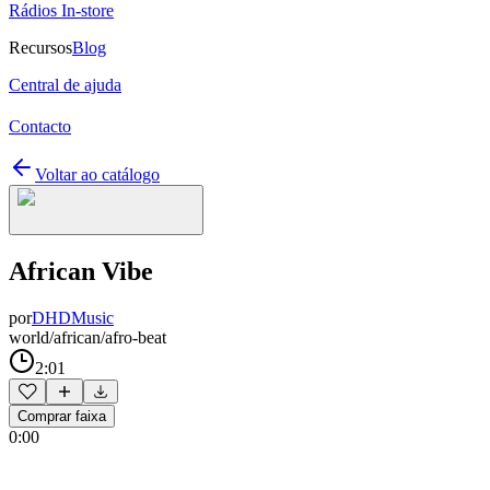
Rádios In-store
Recursos
Blog
Central de ajuda
Contacto
Voltar ao catálogo
African Vibe
por
DHDMusic
world/african/afro-beat
2:01
Comprar faixa
0:00