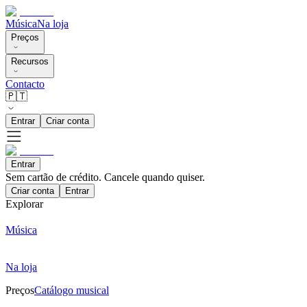
Música
Na loja
Preços
Recursos
Contacto
🇵🇹
Entrar
Criar conta
Entrar
Sem cartão de crédito. Cancele quando quiser.
Criar conta
Entrar
Explorar
Música
Na loja
Preços
Catálogo musical