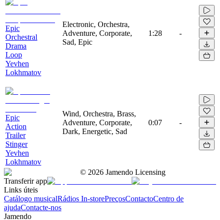
Electronic, Orchestra,
Epic
Adventure, Corporate,
1:28
-
Orchestral
Sad, Epic
Drama
Loop
Yevhen
Lokhmatov
Wind, Orchestra, Brass,
Epic
Adventure, Corporate,
0:07
-
Action
Dark, Energetic, Sad
Trailer
Stinger
Yevhen
Lokhmatov
©
2026
Jamendo Licensing
Transferir app
Links úteis
Catálogo musical
Rádios In-store
Preços
Contacto
Centro de
ajuda
Contacte-nos
Jamendo