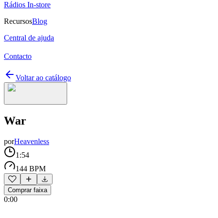
Rádios In-store
Recursos
Blog
Central de ajuda
Contacto
Voltar ao catálogo
War
por
Heavenless
1:54
144 BPM
Comprar faixa
0:00