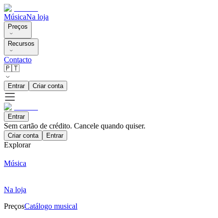
Música
Na loja
Preços
Recursos
Contacto
🇵🇹
Entrar
Criar conta
Entrar
Sem cartão de crédito. Cancele quando quiser.
Criar conta
Entrar
Explorar
Música
Na loja
Preços
Catálogo musical