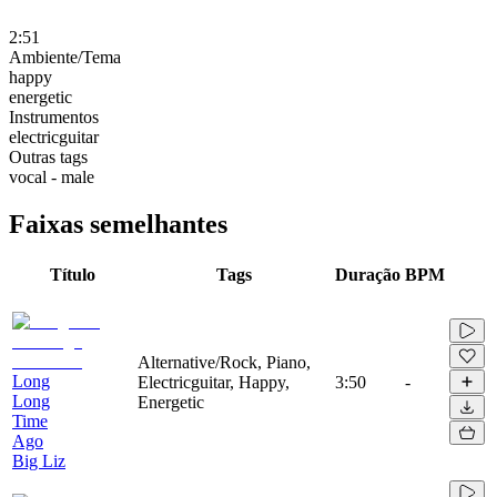
2:51
Ambiente/Tema
happy
energetic
Instrumentos
electricguitar
Outras tags
vocal - male
Faixas semelhantes
Título
Tags
Duração
BPM
Alternative/Rock, Piano,
Long
Electricguitar, Happy,
3:50
-
Long
Energetic
Time
Ago
Big Liz