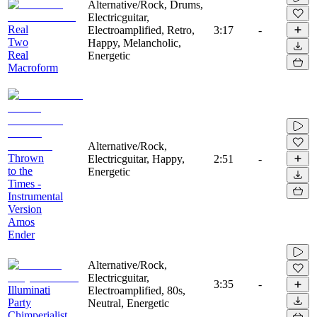
Alternative/Rock, Drums,
Electricguitar,
Real
Electroamplified, Retro,
3:17
-
Two
Happy, Melancholic,
Real
Energetic
Macroform
Alternative/Rock,
Thrown
Electricguitar, Happy,
2:51
-
to the
Energetic
Times -
Instrumental
Version
Amos
Ender
Alternative/Rock,
Electricguitar,
3:35
-
Illuminati
Electroamplified, 80s,
Party
Neutral, Energetic
Chimperialist