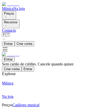
Música
Na loja
Preços
Recursos
Contacto
🇵🇹
Entrar
Criar conta
Entrar
Sem cartão de crédito. Cancele quando quiser.
Criar conta
Entrar
Explorar
Música
Na loja
Preços
Catálogo musical