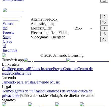
Alternative/Rock,
Where
Acousticguitar,
the
Electricguitar,
2:55
-
Forests
Electroamplified, Fiddle,
Sang
Videogame, Energetic
Crypt
of
Insomnia
©
2026
Jamendo Licensing
Transferir app
Links úteis
Catálogo musical
Rádios In-store
Preços
Contacto
Centro de
ajuda
Contacte-nos
Jamendo
Jamendo para artistas
Jamendo Music
Legal
Termos gerais de utilização
Condições de venda
Política de
privacidade
Política de cookies
Violação de direitos de autor
Siga-nos