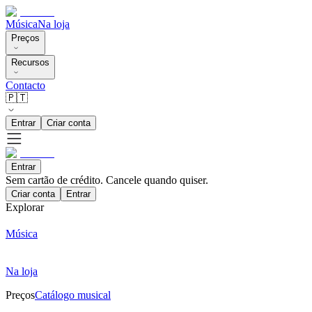
Música
Na loja
Preços
Recursos
Contacto
🇵🇹
Entrar
Criar conta
Entrar
Sem cartão de crédito. Cancele quando quiser.
Criar conta
Entrar
Explorar
Música
Na loja
Preços
Catálogo musical