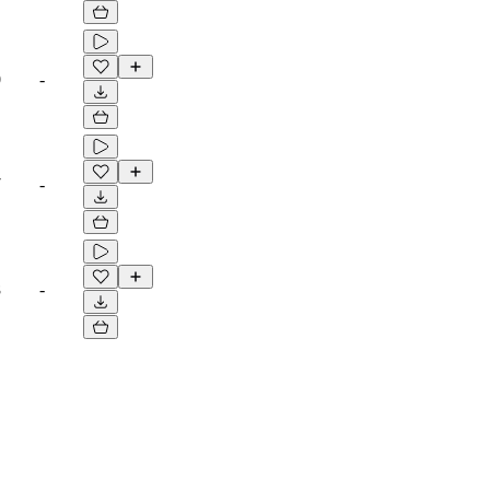
0
-
7
-
8
-