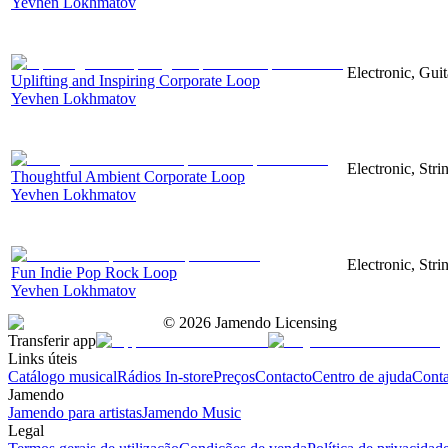
Yevhen Lokhmatov
Electronic, Gui
Uplifting and Inspiring Corporate Loop
Yevhen Lokhmatov
Electronic, Stri
Thoughtful Ambient Corporate Loop
Yevhen Lokhmatov
Electronic, Stri
Fun Indie Pop Rock Loop
Yevhen Lokhmatov
©
2026
Jamendo Licensing
Transferir app
Links úteis
Catálogo musical
Rádios In-store
Preços
Contacto
Centro de ajuda
Conta
Jamendo
Jamendo para artistas
Jamendo Music
Legal