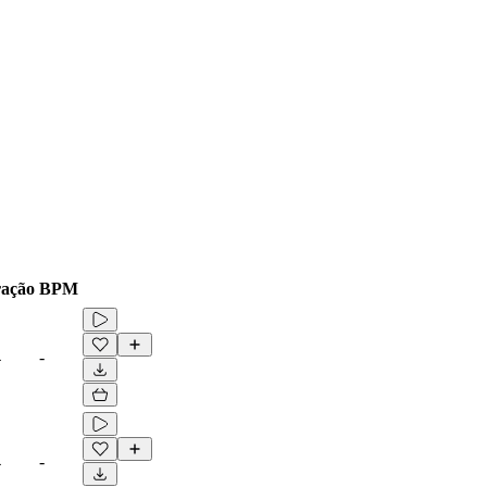
ação
BPM
4
-
4
-