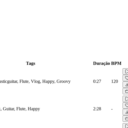
Tags
Duração
BPM
ticguitar, Flute, Vlog, Happy, Groovy
0:27
120
, Guitar, Flute, Happy
2:28
-