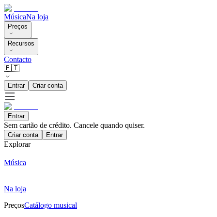
Música
Na loja
Preços
Recursos
Contacto
🇵🇹
Entrar
Criar conta
Entrar
Sem cartão de crédito. Cancele quando quiser.
Criar conta
Entrar
Explorar
Música
Na loja
Preços
Catálogo musical