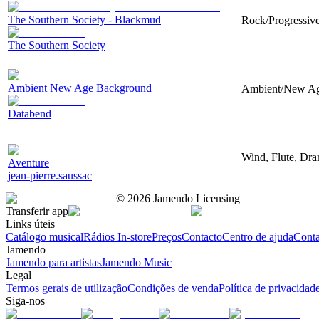
The Southern Society - Blackmud
Rock/Progressive,
The Southern Society
Ambient New Age Background
Ambient/New Age,
Databend
Wind, Flute, Dra
Aventure
jean-pierre.saussac
©
2026
Jamendo Licensing
Transferir app
Links úteis
Catálogo musical
Rádios In-store
Preços
Contacto
Centro de ajuda
Conta
Jamendo
Jamendo para artistas
Jamendo Music
Legal
Termos gerais de utilização
Condições de venda
Política de privacidad
Siga-nos