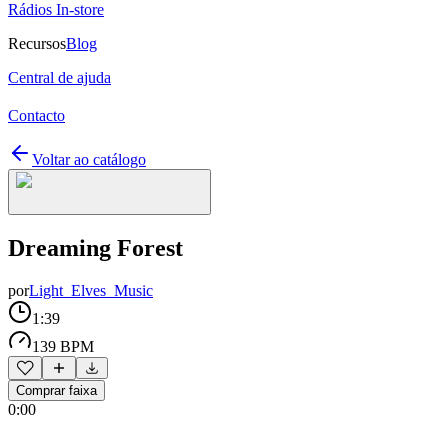
Rádios In-store
Recursos
Blog
Central de ajuda
Contacto
Voltar ao catálogo
Dreaming Forest
por
Light_Elves_Music
1:39
139 BPM
Comprar faixa
0:00