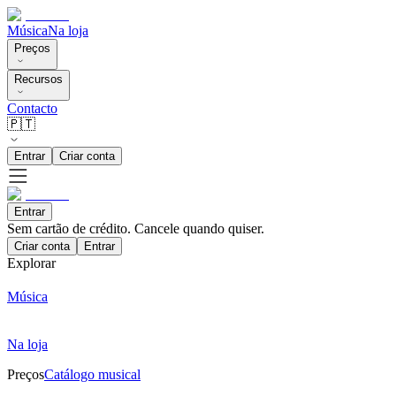
Música
Na loja
Preços
Recursos
Contacto
🇵🇹
Entrar
Criar conta
Entrar
Sem cartão de crédito. Cancele quando quiser.
Criar conta
Entrar
Explorar
Música
Na loja
Preços
Catálogo musical