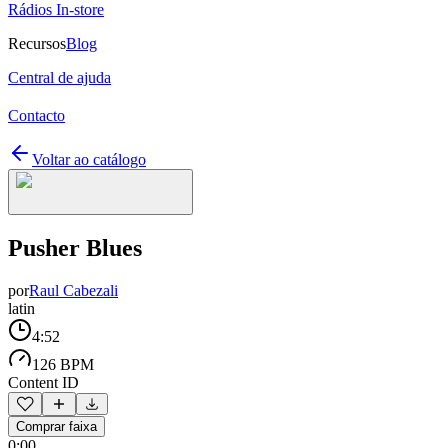
Rádios In-store
Recursos
Blog
Central de ajuda
Contacto
Voltar ao catálogo
Pusher Blues
por
Raul Cabezali
latin
4:52
126 BPM
Content ID
Comprar faixa
0:00