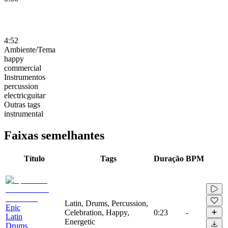
4:52
Ambiente/Tema
happy
commercial
Instrumentos
percussion
electricguitar
Outras tags
instrumental
Faixas semelhantes
Título
Tags
Duração
BPM
Latin, Drums, Percussion,
Epic
Celebration, Happy,
0:23
-
Latin
Energetic
Drums