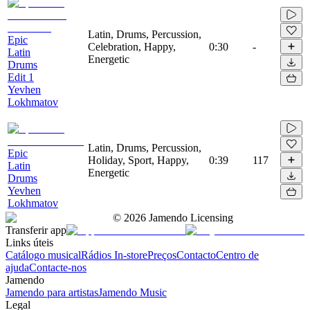
Latin, Drums, Percussion,
Epic
Celebration, Happy,
0:30
-
Latin
Energetic
Drums
Edit 1
Yevhen
Lokhmatov
Latin, Drums, Percussion,
Epic
Holiday, Sport, Happy,
0:39
117
Latin
Energetic
Drums
Yevhen
Lokhmatov
©
2026
Jamendo Licensing
Transferir app
Links úteis
Catálogo musical
Rádios In-store
Preços
Contacto
Centro de
ajuda
Contacte-nos
Jamendo
Jamendo para artistas
Jamendo Music
Legal