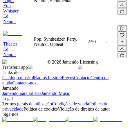
Night
Neutral, Sentimental
You
Whisper
Ed
Napoli
Pop, Synthesizer, Party,
2:50
-
Theater
Neutral, Upbeat
Ed
Napoli
©
2026
Jamendo Licensing
Transferir app
Links úteis
Catálogo musical
Rádios In-store
Preços
Contacto
Centro de
ajuda
Contacte-nos
Jamendo
Jamendo para artistas
Jamendo Music
Legal
Termos gerais de utilização
Condições de venda
Política de
privacidade
Política de cookies
Violação de direitos de autor
Siga-nos