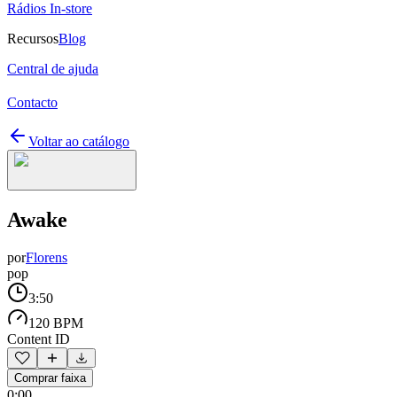
Rádios In-store
Recursos
Blog
Central de ajuda
Contacto
Voltar ao catálogo
Awake
por
Florens
pop
3:50
120 BPM
Content ID
Comprar faixa
0:00