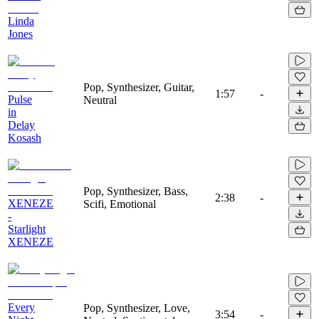
Linda
Jones
Pop, Synthesizer, Guitar,
1:57
-
Pulse
Neutral
in
Delay
Kosash
Pop, Synthesizer, Bass,
2:38
-
XENEZE
Scifi, Emotional
-
Starlight
XENEZE
Every
Pop, Synthesizer, Love,
3:54
-