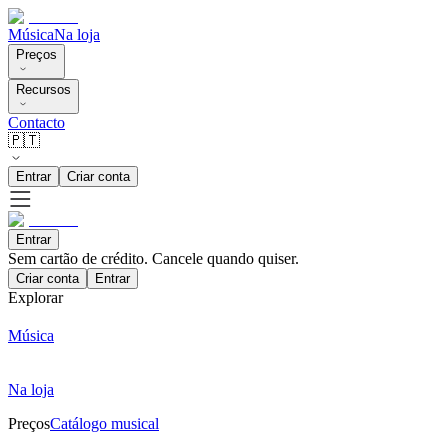
Música
Na loja
Preços
Recursos
Contacto
🇵🇹
Entrar
Criar conta
Entrar
Sem cartão de crédito. Cancele quando quiser.
Criar conta
Entrar
Explorar
Música
Na loja
Preços
Catálogo musical