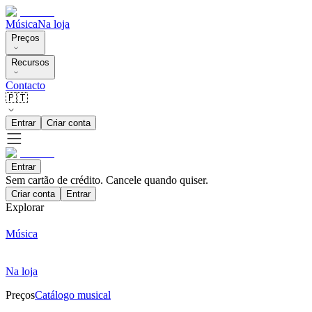
Música
Na loja
Preços
Recursos
Contacto
🇵🇹
Entrar
Criar conta
Entrar
Sem cartão de crédito. Cancele quando quiser.
Criar conta
Entrar
Explorar
Música
Na loja
Preços
Catálogo musical