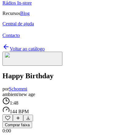
Rádios In-store
Recursos
Blog
Central de ajuda
Contacto
Voltar ao catálogo
Happy Birthday
por
Schommi
ambient/new age
1:48
144 BPM
Comprar faixa
0:00