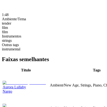
1:48
Ambiente/Tema
tender
film
film
Instrumentos
strings
Outras tags
instrumental
Faixas semelhantes
Título
Tags
Ambient/New Age, Strings, Piano, Ch
Aurora Lullaby
Nargo