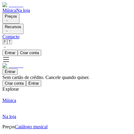
Música
Na loja
Preços
Recursos
Contacto
🇵🇹
Entrar
Criar conta
Entrar
Sem cartão de crédito. Cancele quando quiser.
Criar conta
Entrar
Explorar
Música
Na loja
Preços
Catálogo musical