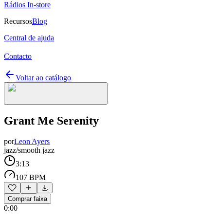
Rádios In-store
Recursos
Blog
Central de ajuda
Contacto
Voltar ao catálogo
Grant Me Serenity
por
Leon Ayers
jazz/smooth jazz
3:13
107 BPM
Comprar faixa
0:00