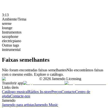
3:13
Ambiente/Tema
serene
lounge
Instrumentos
saxophone
electricpiano
Outras tags
instrumental
Faixas semelhantes
Não foram encontradas faixas semelhantes
Não encontrámos faixas
com o mesmo estilo. Explore o catálogo.
©
2026
Jamendo Licensing
Transferir app
Links úteis
Catálogo musical
Rádios In-store
Preços
Contacto
Centro de
ajuda
Contacte-nos
Jamendo
Jamendo para artistas
Jamendo Music