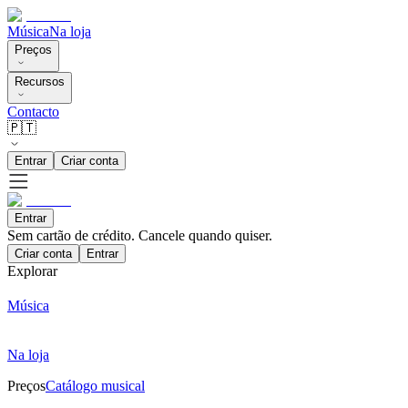
Música
Na loja
Preços
Recursos
Contacto
🇵🇹
Entrar
Criar conta
Entrar
Sem cartão de crédito. Cancele quando quiser.
Criar conta
Entrar
Explorar
Música
Na loja
Preços
Catálogo musical