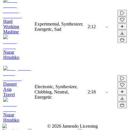
Hard
Experimental, Synthesizer,
Working
2:12
-
Energetic, Sad
Mashine
Nazar
Hrushko
Danger
Electronic, Synthesizer,
Asia
Clubbing, Neutral,
2:18
-
Travel
Energetic
Nazar
Hrushko
©
2026
Jamendo Licensing