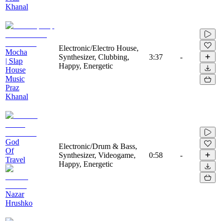
Khanal
Electronic/Electro House,
Mocha
Synthesizer, Clubbing,
3:37
-
| Slap
Happy, Energetic
House
Music
Praz
Khanal
God
Electronic/Drum & Bass,
Of
Synthesizer, Videogame,
0:58
-
Travel
Happy, Energetic
Nazar
Hrushko