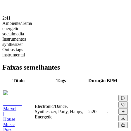
2:41
Ambiente/Tema
energetic
socialmedia
Instrumentos
synthesizer
Outras tags
instrumental
Faixas semelhantes
Título
Tags
Duração
BPM
Electronic/Dance,
Marvel
Synthesizer, Party, Happy,
2:20
-
|
Energetic
House
Music
Praz