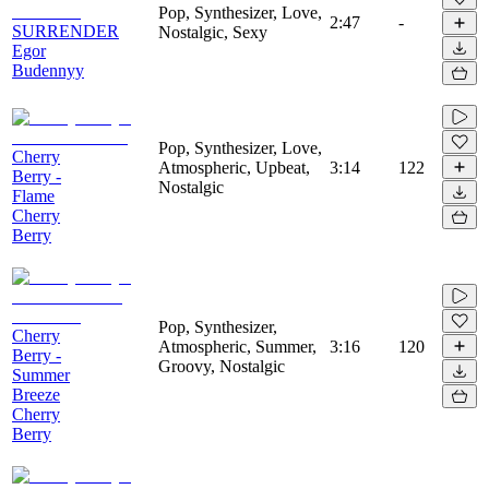
Pop, Synthesizer, Love,
2:47
-
SURRENDER
Nostalgic, Sexy
Egor
Budennyy
Pop, Synthesizer, Love,
Cherry
Atmospheric, Upbeat,
3:14
122
Berry -
Nostalgic
Flame
Cherry
Berry
Pop, Synthesizer,
Cherry
Atmospheric, Summer,
3:16
120
Berry -
Groovy, Nostalgic
Summer
Breeze
Cherry
Berry