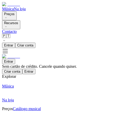
Música
Na loja
Preços
Recursos
Contacto
🇵🇹
Entrar
Criar conta
Entrar
Sem cartão de crédito. Cancele quando quiser.
Criar conta
Entrar
Explorar
Música
Na loja
Preços
Catálogo musical