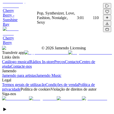
Cherry
Pop, Synthesizer, Love,
Berry -
Fashion, Nostalgic,
3:01
110
Sunshine
Sexy
Bay
Cherry
Berry
©
2026
Jamendo Licensing
Transferir app
Links úteis
Catálogo musical
Rádios In-store
Preços
Contacto
Centro de
ajuda
Contacte-nos
Jamendo
Jamendo para artistas
Jamendo Music
Legal
Termos gerais de utilização
Condições de venda
Política de
privacidade
Política de cookies
Violação de direitos de autor
Siga-nos