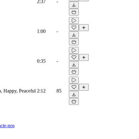
2:37
-
1:00
-
0:35
-
no, Happy, Peaceful
2:12
85
cte-nos