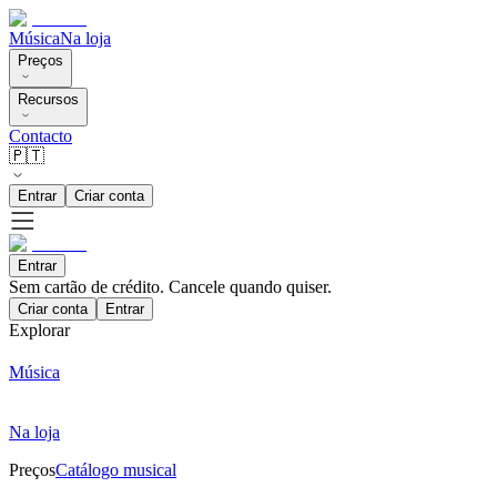
Música
Na loja
Preços
Recursos
Contacto
🇵🇹
Entrar
Criar conta
Entrar
Sem cartão de crédito. Cancele quando quiser.
Criar conta
Entrar
Explorar
Música
Na loja
Preços
Catálogo musical