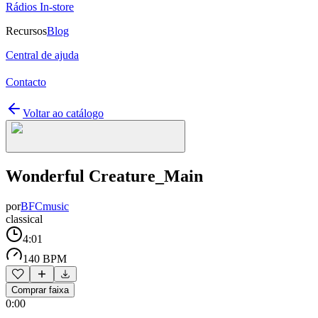
Rádios In-store
Recursos
Blog
Central de ajuda
Contacto
Voltar ao catálogo
Wonderful Creature_Main
por
BFCmusic
classical
4:01
140 BPM
Comprar faixa
0:00