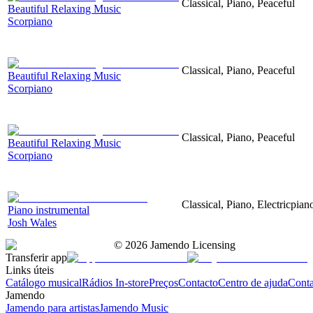
Classical, Piano, Peaceful
Beautiful Relaxing Music
Scorpiano
Classical, Piano, Peaceful
Beautiful Relaxing Music
Scorpiano
Classical, Piano, Peaceful
Beautiful Relaxing Music
Scorpiano
Classical, Piano, Electricpia
Piano instrumental
Josh Wales
©
2026
Jamendo Licensing
Transferir app
Links úteis
Catálogo musical
Rádios In-store
Preços
Contacto
Centro de ajuda
Conta
Jamendo
Jamendo para artistas
Jamendo Music