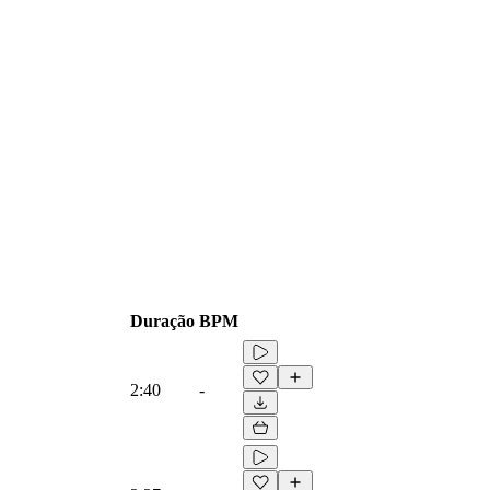
Duração
BPM
2:40
-