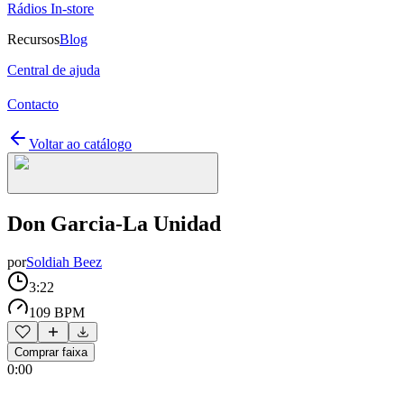
Rádios In-store
Recursos
Blog
Central de ajuda
Contacto
Voltar ao catálogo
Don Garcia-La Unidad
por
Soldiah Beez
3:22
109 BPM
Comprar faixa
0:00