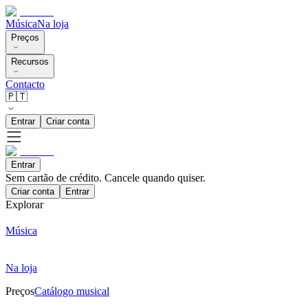
Música
Na loja
Preços
Recursos
Contacto
🇵🇹
Entrar
Criar conta
Entrar
Sem cartão de crédito. Cancele quando quiser.
Criar conta
Entrar
Explorar
Música
Na loja
Preços
Catálogo musical