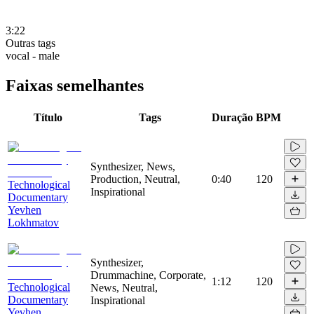
3:22
Outras tags
vocal - male
Faixas semelhantes
Título
Tags
Duração
BPM
Synthesizer, News,
Production, Neutral,
0:40
120
Technological
Inspirational
Documentary
Yevhen
Lokhmatov
Synthesizer,
Drummachine, Corporate,
1:12
120
Technological
News, Neutral,
Documentary
Inspirational
Yevhen