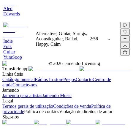
Aled
Edwards
Alternative, Guitar, Strings,
Acousticguitar, Ballad,
2:56
-
Indie
Happy, Calm
Folk
Guitar
YuraSoop
©
2026
Jamendo Licensing
Transferir app
Links úteis
Catálogo musical
Rádios In-store
Preços
Contacto
Centro de
ajuda
Contacte-nos
Jamendo
Jamendo para artistas
Jamendo Music
Legal
Termos gerais de utilização
Condições de venda
Política de
privacidade
Política de cookies
Violação de direitos de autor
Siga-nos