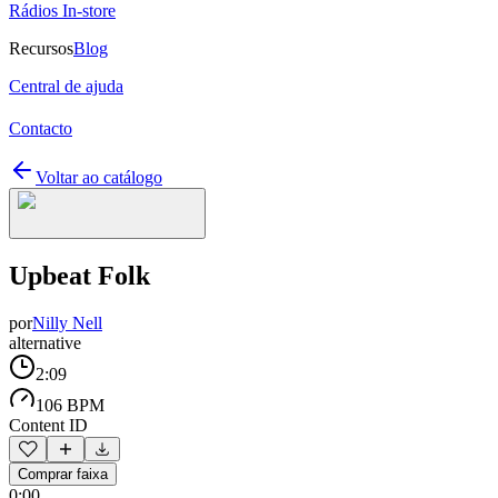
Rádios In-store
Recursos
Blog
Central de ajuda
Contacto
Voltar ao catálogo
Upbeat Folk
por
Nilly Nell
alternative
2:09
106 BPM
Content ID
Comprar faixa
0:00