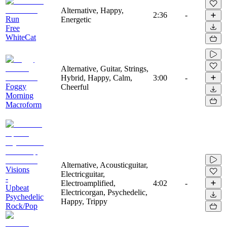
Alternative, Happy,
2:36
-
Run
Energetic
Free
WhiteCat
Alternative, Guitar, Strings,
Hybrid, Happy, Calm,
3:00
-
Foggy
Cheerful
Morning
Macroform
Alternative, Acousticguitar,
Visions
Electricguitar,
-
Electroamplified,
4:02
-
Upbeat
Electricorgan, Psychedelic,
Psychedelic
Happy, Trippy
Rock/Pop