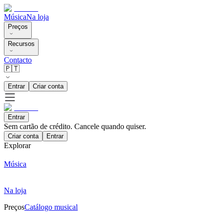
Música
Na loja
Preços
Recursos
Contacto
🇵🇹
Entrar
Criar conta
Entrar
Sem cartão de crédito. Cancele quando quiser.
Criar conta
Entrar
Explorar
Música
Na loja
Preços
Catálogo musical