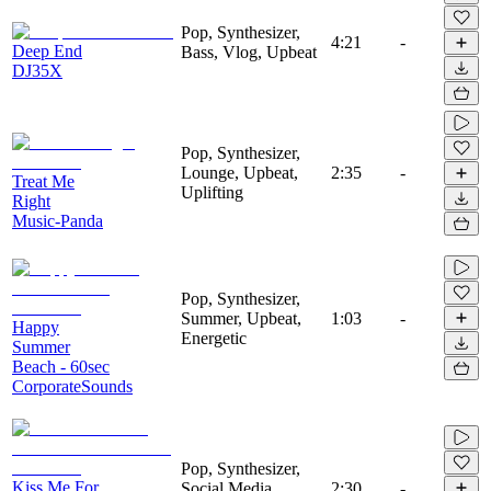
Pop, Synthesizer,
4:21
-
Deep End
Bass, Vlog, Upbeat
DJ35X
Pop, Synthesizer,
Lounge, Upbeat,
2:35
-
Treat Me
Uplifting
Right
Music-Panda
Pop, Synthesizer,
Summer, Upbeat,
1:03
-
Happy
Energetic
Summer
Beach - 60sec
CorporateSounds
Pop, Synthesizer,
Kiss Me For
Social Media,
2:30
-