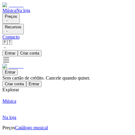
Música
Na loja
Preços
Recursos
Contacto
🇵🇹
Entrar
Criar conta
Entrar
Sem cartão de crédito. Cancele quando quiser.
Criar conta
Entrar
Explorar
Música
Na loja
Preços
Catálogo musical