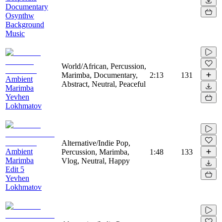
Documentary
Osynthw
Background
Music
World/African, Percussion,
Marimba, Documentary,
2:13
131
Ambient
Abstract, Neutral, Peaceful
Marimba
Yevhen
Lokhmatov
Alternative/Indie Pop,
Ambient
Percussion, Marimba,
1:48
133
Marimba
Vlog, Neutral, Happy
Edit 5
Yevhen
Lokhmatov