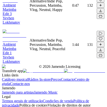
Alternative/Indie Pop,
Ambient
Percussion, Marimba,
0:47
132
Marimba
Vlog, Neutral, Happy
Edit 3
Yevhen
Lokhmatov
Alternative/Indie Pop,
Ambient
Percussion, Marimba,
1:44
131
Marimba
Vlog, Neutral, Peaceful
Edit 1
Yevhen
Lokhmatov
©
2026
Jamendo Licensing
Transferir app
Links úteis
Catálogo musical
Rádios In-store
Preços
Contacto
Centro de
ajuda
Contacte-nos
Jamendo
Jamendo para artistas
Jamendo Music
Legal
Termos gerais de utilização
Condições de venda
Política de
privacidade
Política de cookies
Violação de direitos de autor