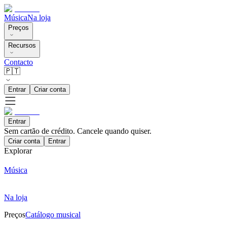
Música
Na loja
Preços
Recursos
Contacto
🇵🇹
Entrar
Criar conta
Entrar
Sem cartão de crédito. Cancele quando quiser.
Criar conta
Entrar
Explorar
Música
Na loja
Preços
Catálogo musical