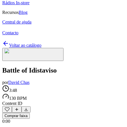
Rádios In-store
Recursos
Blog
Central de ajuda
Contacto
Voltar ao catálogo
Battle of Idistaviso
por
David Chas
3:48
130 BPM
Content ID
Comprar faixa
0:00