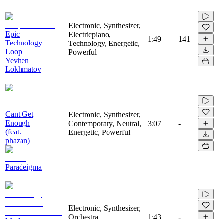
Electronic, Synthesizer,
Epic
Electricpiano,
1:49
141
Technology
Technology, Energetic,
Loop
Powerful
Yevhen
Lokhmatov
Cant Get
Electronic, Synthesizer,
Enough
Contemporary, Neutral,
3:07
-
(feat.
Energetic, Powerful
phazan)
Paradeigma
Electronic, Synthesizer,
Orchestra,
1:43
-