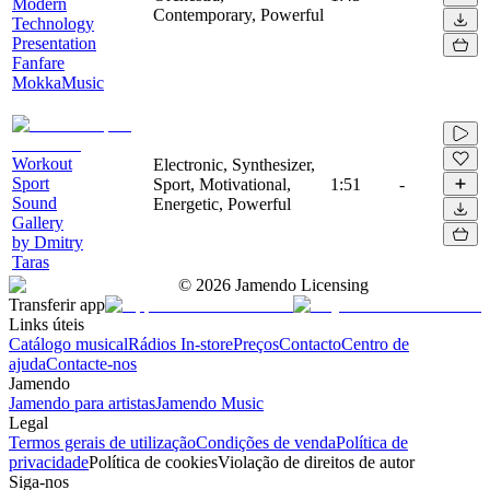
Modern
Contemporary, Powerful
Technology
Presentation
Fanfare
MokkaMusic
Workout
Electronic, Synthesizer,
Sport
Sport, Motivational,
1:51
-
Sound
Energetic, Powerful
Gallery
by Dmitry
Taras
©
2026
Jamendo Licensing
Transferir app
Links úteis
Catálogo musical
Rádios In-store
Preços
Contacto
Centro de
ajuda
Contacte-nos
Jamendo
Jamendo para artistas
Jamendo Music
Legal
Termos gerais de utilização
Condições de venda
Política de
privacidade
Política de cookies
Violação de direitos de autor
Siga-nos