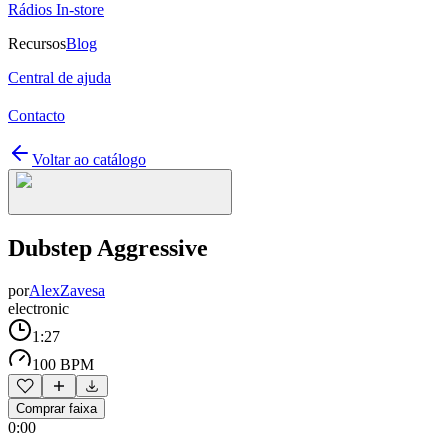
Rádios In-store
Recursos
Blog
Central de ajuda
Contacto
Voltar ao catálogo
Dubstep Aggressive
por
AlexZavesa
electronic
1:27
100 BPM
Comprar faixa
0:00