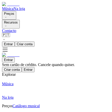
Música
Na loja
Preços
Recursos
Contacto
🇵🇹
Entrar
Criar conta
Entrar
Sem cartão de crédito. Cancele quando quiser.
Criar conta
Entrar
Explorar
Música
Na loja
Preços
Catálogo musical