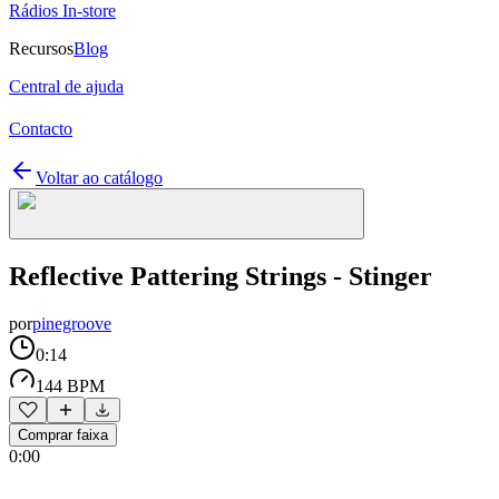
Rádios In-store
Recursos
Blog
Central de ajuda
Contacto
Voltar ao catálogo
Reflective Pattering Strings - Stinger
por
pinegroove
0:14
144 BPM
Comprar faixa
0:00