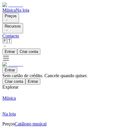
Música
Na loja
Preços
Recursos
Contacto
🇵🇹
Entrar
Criar conta
Entrar
Sem cartão de crédito. Cancele quando quiser.
Criar conta
Entrar
Explorar
Música
Na loja
Preços
Catálogo musical