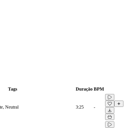
Tags
Duração
BPM
te, Neutral
3:25
-