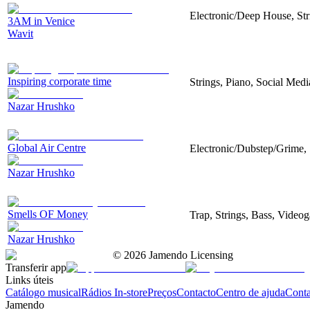
Electronic/Deep House, Str
3AM in Venice
Wavit
Inspiring corporate time
Strings, Piano, Social Medi
Nazar Hrushko
Global Air Centre
Electronic/Dubstep/Grime, 
Nazar Hrushko
Smells OF Money
Trap, Strings, Bass, Video
Nazar Hrushko
©
2026
Jamendo Licensing
Transferir app
Links úteis
Catálogo musical
Rádios In-store
Preços
Contacto
Centro de ajuda
Conta
Jamendo