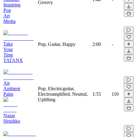
Groovy
Inspiring
Pop
Art
Media
Take
Pop, Guitar, Happy
2:00
-
Your
Time
TATANX
Air
Ambient
Pop, Electricguitar,
Palm
Electroamplified, Neutral,
1:55
110
Uplifting
Nazar
Hrushko