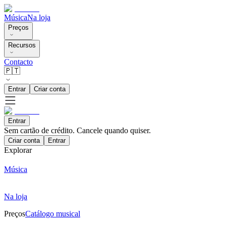
Música
Na loja
Preços
Recursos
Contacto
🇵🇹
Entrar
Criar conta
Entrar
Sem cartão de crédito. Cancele quando quiser.
Criar conta
Entrar
Explorar
Música
Na loja
Preços
Catálogo musical