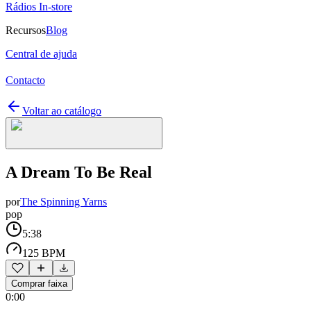
Rádios In-store
Recursos
Blog
Central de ajuda
Contacto
Voltar ao catálogo
A Dream To Be Real
por
The Spinning Yarns
pop
5:38
125 BPM
Comprar faixa
0:00