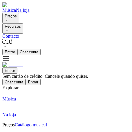
Música
Na loja
Preços
Recursos
Contacto
🇵🇹
Entrar
Criar conta
Entrar
Sem cartão de crédito. Cancele quando quiser.
Criar conta
Entrar
Explorar
Música
Na loja
Preços
Catálogo musical