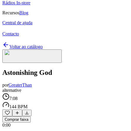
Rádios In-store
Recursos
Blog
Central de ajuda
Contacto
Voltar ao catálogo
Astonishing God
por
GreaterThan
alternative
7:08
144 BPM
Comprar faixa
0:00