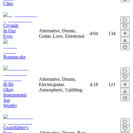
Clips
Crystals
In Our
Alternative, Drums,
4:04
134
Eyes
Guitar, Love, Emotional
Romancoke
Alternative, Drums,
Ill Be
Electricguitar,
4:18
121
Okay
Atmospheric, Uplifting
Instrumental
Jon
Worthy
Grandfather's
Eyes
Alternative, Drums, Bass,