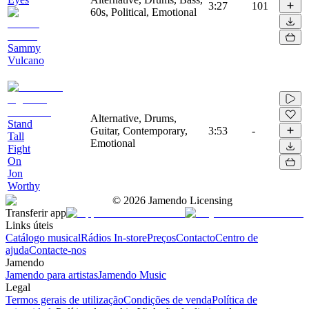
3:27
101
60s, Political, Emotional
Sammy
Vulcano
Alternative, Drums,
Stand
Guitar, Contemporary,
3:53
-
Tall
Emotional
Fight
On
Jon
Worthy
©
2026
Jamendo Licensing
Transferir app
Links úteis
Catálogo musical
Rádios In-store
Preços
Contacto
Centro de
ajuda
Contacte-nos
Jamendo
Jamendo para artistas
Jamendo Music
Legal
Termos gerais de utilização
Condições de venda
Política de