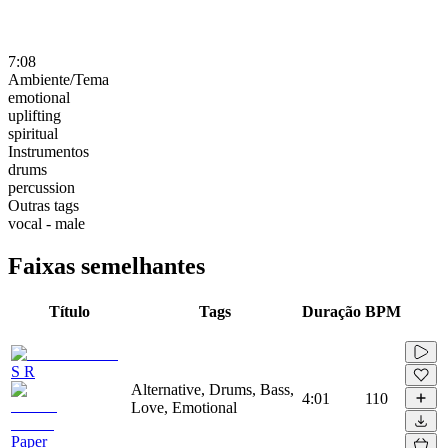
7:08
Ambiente/Tema
emotional
uplifting
spiritual
Instrumentos
drums
percussion
Outras tags
vocal - male
Faixas semelhantes
Título
Tags
Duração
BPM
S R
Alternative, Drums, Bass,
4:01
110
Love, Emotional
Paper