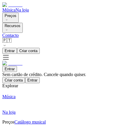
Música
Na loja
Preços
Recursos
Contacto
🇵🇹
Entrar
Criar conta
Entrar
Sem cartão de crédito. Cancele quando quiser.
Criar conta
Entrar
Explorar
Música
Na loja
Preços
Catálogo musical