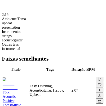
2:16
Ambiente/Tema
upbeat
presentation
Instrumentos
strings
acousticguitar
Outras tags
instrumental
Faixas semelhantes
Título
Tags
Duração
BPM
Easy Listening,
Acousticguitar, Happy,
2:07
-
Folk
Upbeat
Acoustic
Positive
ForestMusic