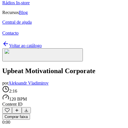
Rádios In-store
Recursos
Blog
Central de ajuda
Contacto
Voltar ao catálogo
Upbeat Motivational Corporate
por
Aleksandr Vladimirov
2:16
120 BPM
Content ID
Comprar faixa
0:00