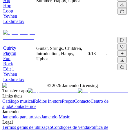
Hip
Summer, Happy, Upbeat
Hop
Loop
Yevhen
Lokhmatov
Quirky
Guitar, Strings, Children,
Playful
Introdcution, Happy,
0:13
-
Fun
Upbeat
Rock
Edit 1
Yevhen
Lokhmatov
©
2026
Jamendo Licensing
Transferir app
Links úteis
Catálogo musical
Rádios In-store
Preços
Contacto
Centro de
ajuda
Contacte-nos
Jamendo
Jamendo para artistas
Jamendo Music
Legal
Termos gerais de utilização
Condições de venda
Política de