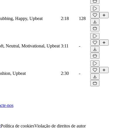
Clubbing, Happy, Upbeat
2:18
128
oft, Neutral, Motivational, Upbeat
3:11
-
Fashion, Upbeat
2:30
-
cte-nos
e
Política de cookies
Violação de direitos de autor