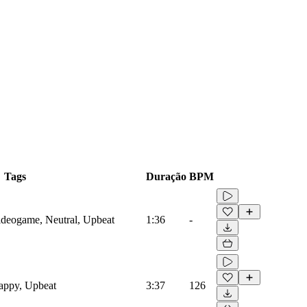
Tags
Duração
BPM
Videogame, Neutral, Upbeat
1:36
-
Happy, Upbeat
3:37
126