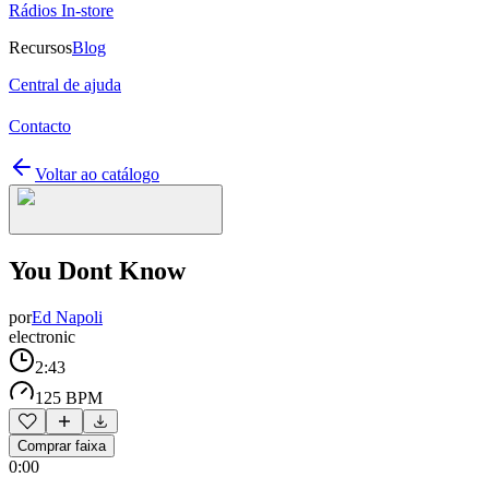
Rádios In-store
Recursos
Blog
Central de ajuda
Contacto
Voltar ao catálogo
You Dont Know
por
Ed Napoli
electronic
2:43
125 BPM
Comprar faixa
0:00