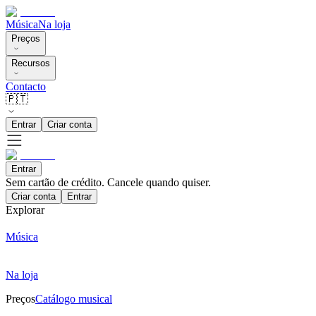
Música
Na loja
Preços
Recursos
Contacto
🇵🇹
Entrar
Criar conta
Entrar
Sem cartão de crédito. Cancele quando quiser.
Criar conta
Entrar
Explorar
Música
Na loja
Preços
Catálogo musical