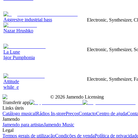
Aggresive industrial bass
Electronic, Synthesizer, 
Nazar Hrushko
Electronic, Synthesizer, S
La Lune
Igor Pumphonia
Electronic, Synthesizer, 
Attitude
while_e
©
2026
Jamendo Licensing
Transferir app
Links úteis
Catálogo musical
Rádios In-store
Preços
Contacto
Centro de ajuda
Conta
Jamendo
Jamendo para artistas
Jamendo Music
Legal
Termos gerais de utilização
Condições de venda
Política de privacidad