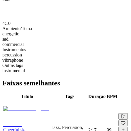
4:10
Ambiente/Tema
energetic
sad
commercial
Instrumentos
percussion
vibraphone
Outras tags
instrumental
Faixas semelhantes
Título
Tags
Duração
BPM
Jazz, Percussion,
Cheerful ska
2:17
99