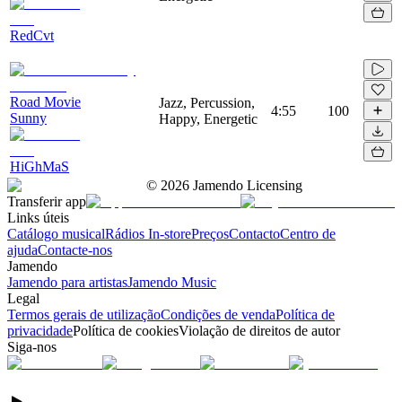
RedCvt
Road Movie
Jazz, Percussion,
4:55
100
Sunny
Happy, Energetic
HiGhMaS
©
2026
Jamendo Licensing
Transferir app
Links úteis
Catálogo musical
Rádios In-store
Preços
Contacto
Centro de
ajuda
Contacte-nos
Jamendo
Jamendo para artistas
Jamendo Music
Legal
Termos gerais de utilização
Condições de venda
Política de
privacidade
Política de cookies
Violação de direitos de autor
Siga-nos