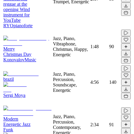
Trumpet, Energetic
reggae at the
opening Wind
instrument for
YouTube
RYOpianoforte
Jazz, Piano,
Vibraphone,
1:48
90
Merry
Christmas, Happy,
Christmas Day
Energetic
KonovalovMusic
Jazz, Piano,
brazil
Percussion,
4:56
140
Soundscape,
Energetic
Sergi Moya
Jazz, Piano,
Modern
Percussion,
Energetic Jazz
2:34
91
Contemporary,
Funk
Energetic