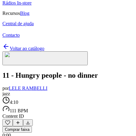
Rádios In-store
Recursos
Blog
Central de ajuda
Contacto
Voltar ao catálogo
11 - Hungry people - no dinner
por
LELE RAMBELLI
jazz
4:10
111 BPM
Content ID
Comprar faixa
0:00