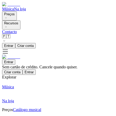
Música
Na loja
Preços
Recursos
Contacto
🇵🇹
Entrar
Criar conta
Entrar
Sem cartão de crédito. Cancele quando quiser.
Criar conta
Entrar
Explorar
Música
Na loja
Preços
Catálogo musical