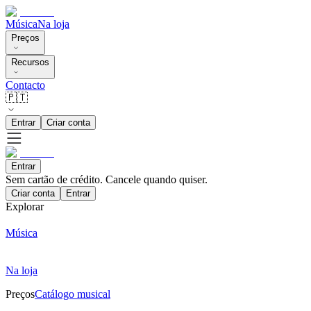
Música
Na loja
Preços
Recursos
Contacto
🇵🇹
Entrar
Criar conta
Entrar
Sem cartão de crédito. Cancele quando quiser.
Criar conta
Entrar
Explorar
Música
Na loja
Preços
Catálogo musical