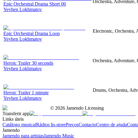
Orchestra, Adventure, 
Epic Orchestral Drama Short 06
Yevhen Lokhmatov
Electronic, Orchestra,
Epic Orchestral Drama Loop
Yevhen Lokhmatov
Orchestra, Adventure, C
Heroic Trailer 30 seconds
Yevhen Lokhmatov
Drums, Orchestra, Adve
Heroic Trailer 1 minute
Yevhen Lokhmatov
©
2026
Jamendo Licensing
Transferir app
Links úteis
Catálogo musical
Rádios In-store
Preços
Contacto
Centro de ajuda
Conta
Jamendo
Jamendo para artistas
Jamendo Music