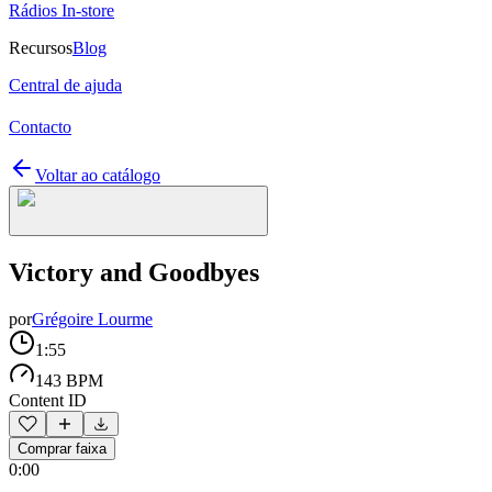
Rádios In-store
Recursos
Blog
Central de ajuda
Contacto
Voltar ao catálogo
Victory and Goodbyes
por
Grégoire Lourme
1:55
143 BPM
Content ID
Comprar faixa
0:00