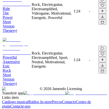
Rock, Electricguitar,
Ride
Electroamplified,
1:24
-
The
Videogame, Motivational,
Power
Energetic, Powerful
Short
Version
Thesieryj
Rock, Electricguitar,
Powerful
Electroamplified, Sport,
1:24
-
Aggressive
Neutral, Motivational,
Epic
Energetic
Rock
Short
Version
Thesieryj
©
2026
Jamendo Licensing
Transferir app
Links úteis
Catálogo musical
Rádios In-store
Preços
Contacto
Centro de
ajuda
Contacte-nos