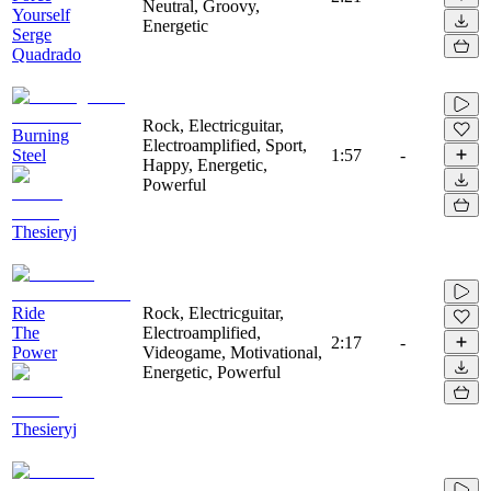
Neutral, Groovy,
Yourself
Energetic
Serge
Quadrado
Rock, Electricguitar,
Burning
Electroamplified, Sport,
Steel
1:57
-
Happy, Energetic,
Powerful
Thesieryj
Ride
Rock, Electricguitar,
The
Electroamplified,
2:17
-
Power
Videogame, Motivational,
Energetic, Powerful
Thesieryj