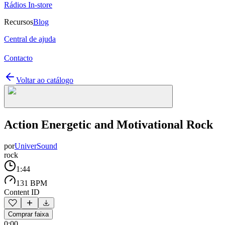
Rádios In-store
Recursos
Blog
Central de ajuda
Contacto
Voltar ao catálogo
Action Energetic and Motivational Rock
por
UniverSound
rock
1:44
131 BPM
Content ID
Comprar faixa
0:00