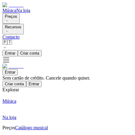
Música
Na loja
Preços
Recursos
Contacto
🇵🇹
Entrar
Criar conta
Entrar
Sem cartão de crédito. Cancele quando quiser.
Criar conta
Entrar
Explorar
Música
Na loja
Preços
Catálogo musical