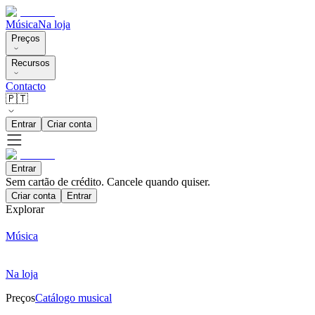
Música
Na loja
Preços
Recursos
Contacto
🇵🇹
Entrar
Criar conta
Entrar
Sem cartão de crédito. Cancele quando quiser.
Criar conta
Entrar
Explorar
Música
Na loja
Preços
Catálogo musical