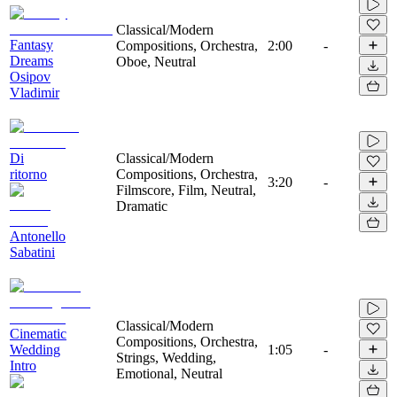
Classical/Modern
Fantasy
Compositions, Orchestra,
2:00
-
Dreams
Oboe, Neutral
Osipov
Vladimir
Di
Classical/Modern
ritorno
Compositions, Orchestra,
3:20
-
Filmscore, Film, Neutral,
Dramatic
Antonello
Sabatini
Classical/Modern
Cinematic
Compositions, Orchestra,
Wedding
1:05
-
Strings, Wedding,
Intro
Emotional, Neutral