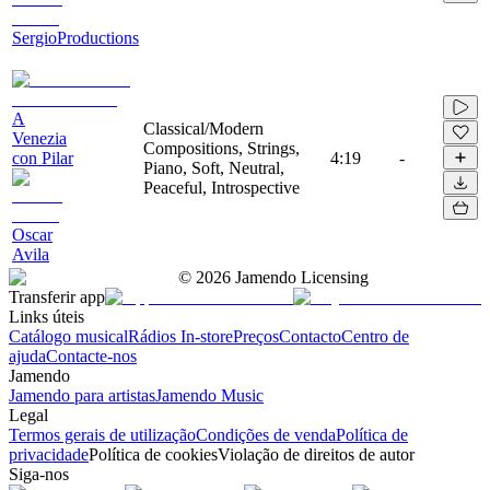
SergioProductions
A
Classical/Modern
Venezia
Compositions, Strings,
con Pilar
4:19
-
Piano, Soft, Neutral,
Peaceful, Introspective
Oscar
Avila
©
2026
Jamendo Licensing
Transferir app
Links úteis
Catálogo musical
Rádios In-store
Preços
Contacto
Centro de
ajuda
Contacte-nos
Jamendo
Jamendo para artistas
Jamendo Music
Legal
Termos gerais de utilização
Condições de venda
Política de
privacidade
Política de cookies
Violação de direitos de autor
Siga-nos