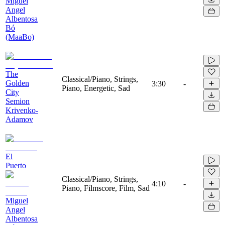
Miguel
Angel
Albentosa
Bó
(MaaBo)
The
Classical/Piano, Strings,
Golden
3:30
-
Piano, Energetic, Sad
City
Semion
Krivenko-
Adamov
El
Puerto
Classical/Piano, Strings,
4:10
-
Piano, Filmscore, Film, Sad
Miguel
Angel
Albentosa