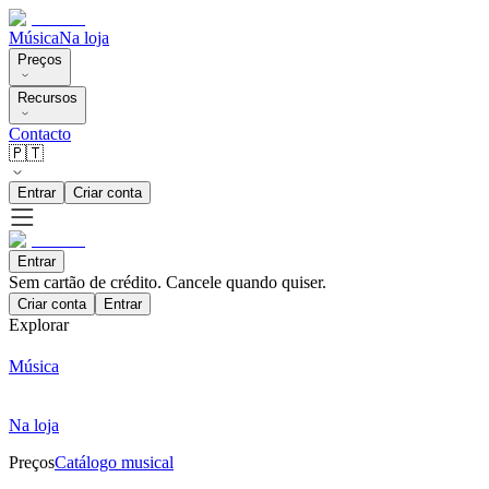
Música
Na loja
Preços
Recursos
Contacto
🇵🇹
Entrar
Criar conta
Entrar
Sem cartão de crédito. Cancele quando quiser.
Criar conta
Entrar
Explorar
Música
Na loja
Preços
Catálogo musical