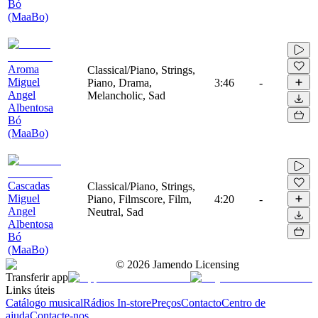
Bó
(MaaBo)
Aroma
Classical/Piano, Strings,
Miguel
Piano, Drama,
3:46
-
Angel
Melancholic, Sad
Albentosa
Bó
(MaaBo)
Cascadas
Classical/Piano, Strings,
Miguel
Piano, Filmscore, Film,
4:20
-
Angel
Neutral, Sad
Albentosa
Bó
(MaaBo)
©
2026
Jamendo Licensing
Transferir app
Links úteis
Catálogo musical
Rádios In-store
Preços
Contacto
Centro de
ajuda
Contacte-nos