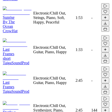
Electronic/Chill Out,
Sunrise
Strings, Piano, Soft,
1:53
-
By The
Happy, Peaceful
Ocean
CrowHat
Electronic/Chill Out,
Last
1:33
-
Guitar, Piano, Happy
Frames
short
TaigaSoundProd
Electronic/Chill Out,
2:45
-
Last
Guitar, Piano, Happy
Frames
TaigaSoundProd
Electronic/Chill Out,
Synthesizer, Piano,
2:45
144