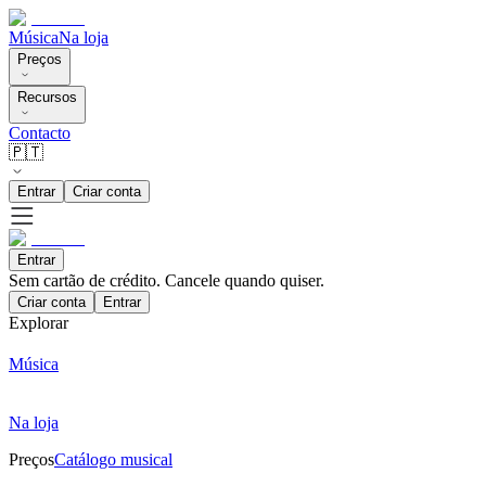
Música
Na loja
Preços
Recursos
Contacto
🇵🇹
Entrar
Criar conta
Entrar
Sem cartão de crédito. Cancele quando quiser.
Criar conta
Entrar
Explorar
Música
Na loja
Preços
Catálogo musical