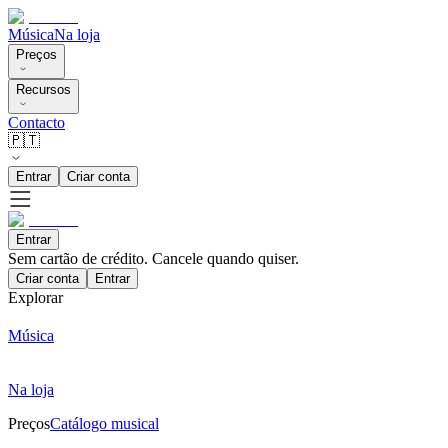
Música
Na loja
Preços
Recursos
Contacto
🇵🇹
Entrar
Criar conta
Entrar
Sem cartão de crédito. Cancele quando quiser.
Criar conta
Entrar
Explorar
Música
Na loja
Preços
Catálogo musical