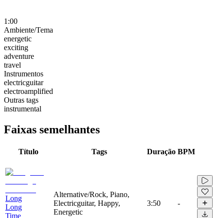
1:00
Ambiente/Tema
energetic
exciting
adventure
travel
Instrumentos
electricguitar
electroamplified
Outras tags
instrumental
Faixas semelhantes
Título
Tags
Duração
BPM
Alternative/Rock, Piano,
Long
Electricguitar, Happy,
3:50
-
Long
Energetic
Time