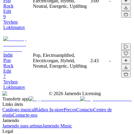
Pop
Electricorgan, Hybrid,
3:00
-
Rock
Neutral, Energetic, Uplifting
Edit
9
Yevhen
Lokhmatov
Indie
Pop, Electroamplified,
Pop
Electricorgan, Hybrid,
2:43
-
Rock
Neutral, Energetic, Uplifting
Edit
7
Yevhen
Lokhmatov
©
2026
Jamendo Licensing
Transferir app
Links úteis
Catálogo musical
Rádios In-store
Preços
Contacto
Centro de
ajuda
Contacte-nos
Jamendo
Jamendo para artistas
Jamendo Music
Legal