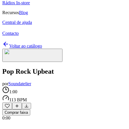
Rádios In-store
Recursos
Blog
Central de ajuda
Contacto
Voltar ao catálogo
Pop Rock Upbeat
por
Soundatelier
1:00
113 BPM
Comprar faixa
0:00