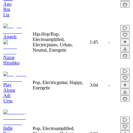
Ago
Big
Liz
Hip-Hop/Rap,
Angels
Electroamplified,
1:45
-
Electricpiano, Urban,
Neutral, Energetic
Nazar
Hrushko
Pop, Electricguitar, Happy,
Play
3:04
-
Energetic
Along
Adi
Ursu
Indie
Pop, Electroamplified,