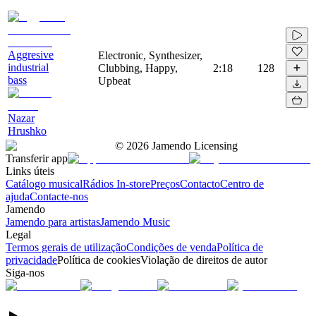
Aggresive
Electronic, Synthesizer,
industrial
Clubbing, Happy,
2:18
128
bass
Upbeat
Nazar
Hrushko
©
2026
Jamendo Licensing
Transferir app
Links úteis
Catálogo musical
Rádios In-store
Preços
Contacto
Centro de
ajuda
Contacte-nos
Jamendo
Jamendo para artistas
Jamendo Music
Legal
Termos gerais de utilização
Condições de venda
Política de
privacidade
Política de cookies
Violação de direitos de autor
Siga-nos