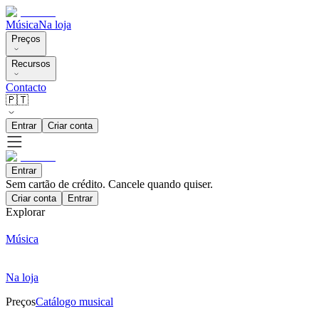
Música
Na loja
Preços
Recursos
Contacto
🇵🇹
Entrar
Criar conta
Entrar
Sem cartão de crédito. Cancele quando quiser.
Criar conta
Entrar
Explorar
Música
Na loja
Preços
Catálogo musical