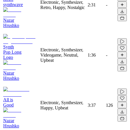
Electronic, Synthesizer,
synthwave
2:31
-
Retro, Happy, Nostalgic
Nazar
Hrushko
Synth
Electronic, Synthesizer,
Pop Long
Videogame, Neutral,
1:36
-
Logo
Upbeat
Nazar
Hrushko
All is
Electronic, Synthesizer,
Good
3:37
126
Happy, Upbeat
Nazar
Hrushko