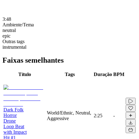
3:48
Ambiente/Tema
neutral
epic
Outras tags
instrumental
Faixas semelhantes
Título
Tags
Duração
BPM
Dark Folk
World/Ethnic, Neutral,
Horror
2:25
-
Aggressive
Drone
Loop Beat
with Impact
Hit #1