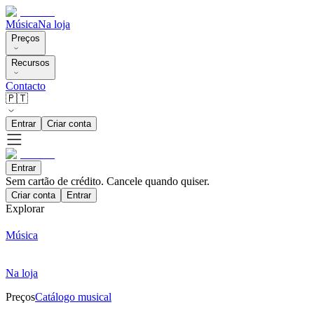
Música
Na loja
Preços
Recursos
Contacto
🇵🇹
Entrar
Criar conta
Entrar
Sem cartão de crédito. Cancele quando quiser.
Criar conta
Entrar
Explorar
Música
Na loja
Preços
Catálogo musical