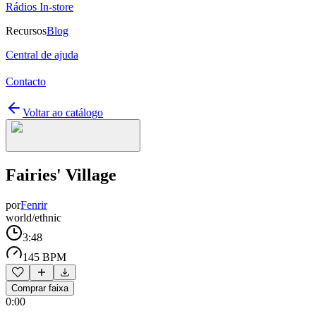
Rádios In-store
Recursos
Blog
Central de ajuda
Contacto
Voltar ao catálogo
Fairies' Village
por
Fenrir
world/ethnic
3:48
145 BPM
Comprar faixa
0:00