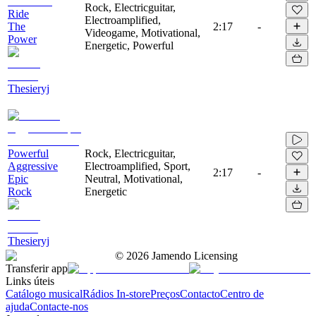
Rock, Electricguitar,
Ride
Electroamplified,
The
2:17
-
Videogame, Motivational,
Power
Energetic, Powerful
Thesieryj
Powerful
Rock, Electricguitar,
Aggressive
Electroamplified, Sport,
2:17
-
Epic
Neutral, Motivational,
Rock
Energetic
Thesieryj
©
2026
Jamendo Licensing
Transferir app
Links úteis
Catálogo musical
Rádios In-store
Preços
Contacto
Centro de
ajuda
Contacte-nos