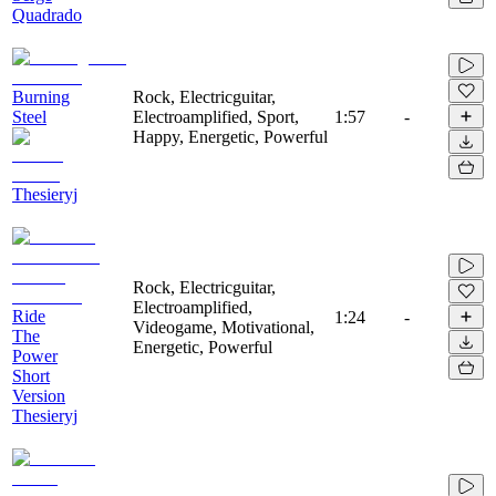
Quadrado
Burning
Rock, Electricguitar,
Steel
Electroamplified, Sport,
1:57
-
Happy, Energetic, Powerful
Thesieryj
Rock, Electricguitar,
Electroamplified,
Ride
1:24
-
Videogame, Motivational,
The
Energetic, Powerful
Power
Short
Version
Thesieryj