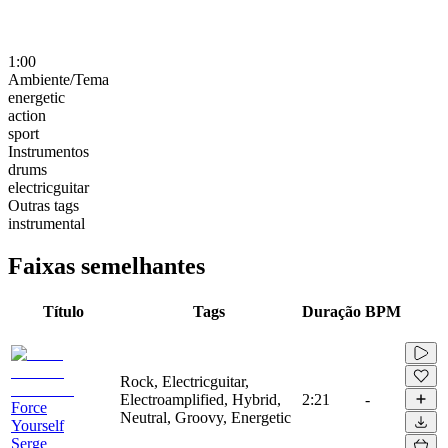
1:00
Ambiente/Tema
energetic
action
sport
Instrumentos
drums
electricguitar
Outras tags
instrumental
Faixas semelhantes
Título
Tags
Duração
BPM
Rock, Electricguitar,
Electroamplified, Hybrid,
2:21
-
Force
Neutral, Groovy, Energetic
Yourself
Serge