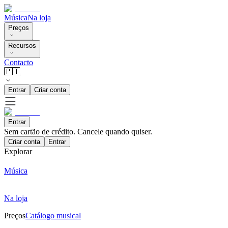
Música
Na loja
Preços
Recursos
Contacto
🇵🇹
Entrar
Criar conta
Entrar
Sem cartão de crédito. Cancele quando quiser.
Criar conta
Entrar
Explorar
Música
Na loja
Preços
Catálogo musical