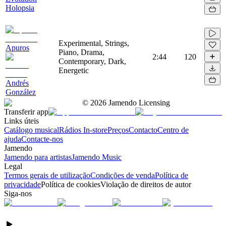
Holopsia
Experimental, Strings,
Apuros
Piano, Drama,
2:44
120
Contemporary, Dark,
Energetic
Andrés
González
©
2026
Jamendo Licensing
Transferir app
Links úteis
Catálogo musical
Rádios In-store
Preços
Contacto
Centro de
ajuda
Contacte-nos
Jamendo
Jamendo para artistas
Jamendo Music
Legal
Termos gerais de utilização
Condições de venda
Política de
privacidade
Política de cookies
Violação de direitos de autor
Siga-nos