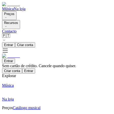
Música
Na loja
Preços
Recursos
Contacto
🇵🇹
Entrar
Criar conta
Entrar
Sem cartão de crédito. Cancele quando quiser.
Criar conta
Entrar
Explorar
Música
Na loja
Preços
Catálogo musical