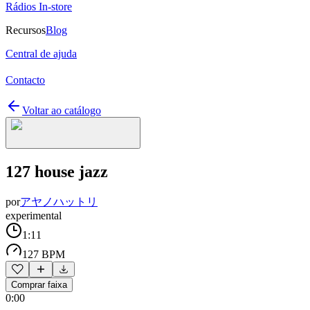
Rádios In-store
Recursos
Blog
Central de ajuda
Contacto
Voltar ao catálogo
127 house jazz
por
アヤノハットリ
experimental
1:11
127 BPM
Comprar faixa
0:00