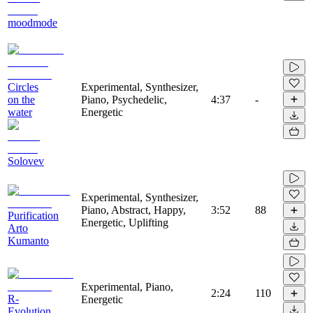
moodmode
Circles
Experimental, Synthesizer,
on the
Piano, Psychedelic,
4:37
-
water
Energetic
Solovev
Experimental, Synthesizer,
Piano, Abstract, Happy,
3:52
88
Purification
Energetic, Uplifting
Arto
Kumanto
Experimental, Piano,
2:24
110
R-
Energetic
Evolution