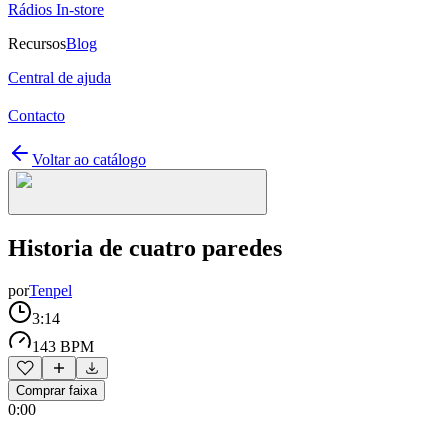
Rádios In-store
Recursos
Blog
Central de ajuda
Contacto
Voltar ao catálogo
Historia de cuatro paredes
por
Tenpel
3:14
143 BPM
Comprar faixa
0:00