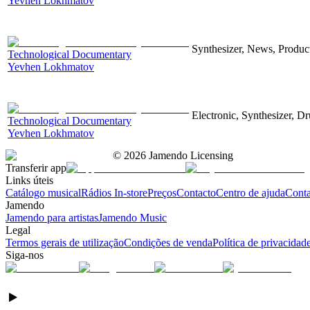
Yevhen Lokhmatov
Synthesizer, News, Producti
Technological Documentary
Yevhen Lokhmatov
Electronic, Synthesizer, D
Technological Documentary
Yevhen Lokhmatov
©
2026
Jamendo Licensing
Transferir app
Links úteis
Catálogo musical
Rádios In-store
Preços
Contacto
Centro de ajuda
Conta
Jamendo
Jamendo para artistas
Jamendo Music
Legal
Termos gerais de utilização
Condições de venda
Política de privacidad
Siga-nos