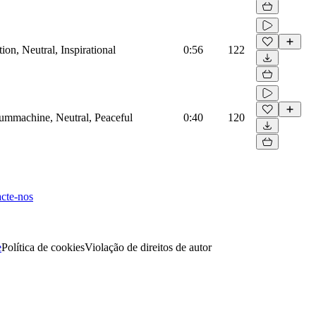
on, Neutral, Inspirational
0:56
122
rummachine, Neutral, Peaceful
0:40
120
cte-nos
e
Política de cookies
Violação de direitos de autor