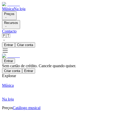
Música
Na loja
Preços
Recursos
Contacto
🇵🇹
Entrar
Criar conta
Entrar
Sem cartão de crédito. Cancele quando quiser.
Criar conta
Entrar
Explorar
Música
Na loja
Preços
Catálogo musical