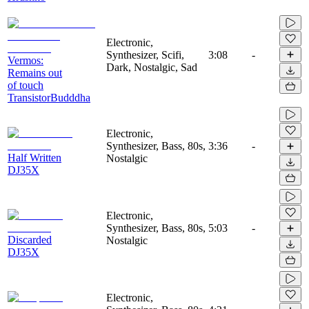
Electronic,
Synthesizer, Scifi,
3:08
-
Vermos:
Dark, Nostalgic, Sad
Remains out
of touch
TransistorBudddha
Electronic,
Synthesizer, Bass, 80s,
3:36
-
Half Written
Nostalgic
DJ35X
Electronic,
Synthesizer, Bass, 80s,
5:03
-
Discarded
Nostalgic
DJ35X
Electronic,