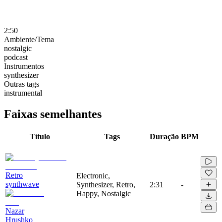
2:50
Ambiente/Tema
nostalgic
podcast
Instrumentos
synthesizer
Outras tags
instrumental
Faixas semelhantes
Título
Tags
Duração
BPM
Retro
Electronic,
synthwave
Synthesizer, Retro,
2:31
-
Happy, Nostalgic
Nazar
Hrushko