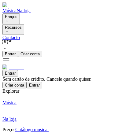
Música
Na loja
Preços
Recursos
Contacto
🇵🇹
Entrar
Criar conta
Entrar
Sem cartão de crédito. Cancele quando quiser.
Criar conta
Entrar
Explorar
Música
Na loja
Preços
Catálogo musical