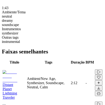
1:43
Ambiente/Tema
neutral
dreamy
soundscape
Instrumentos
synthesizer
Outras tags
instrumental
Faixas semelhantes
Título
Tags
Duração
BPM
Ambient/New Age,
Synthesizer, Soundscape,
2:12
-
Distant
Neutral, Calm
Planet
Lightning
Traveler