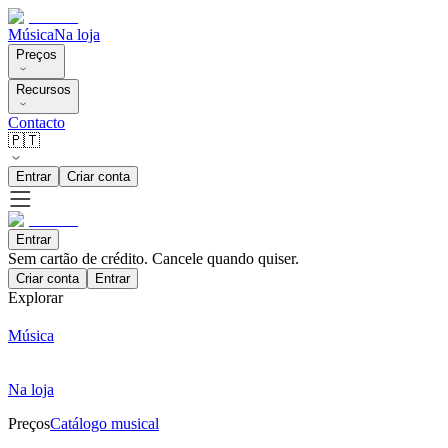
Música
Na loja
Preços
Recursos
Contacto
🇵🇹
Entrar
Criar conta
Entrar
Sem cartão de crédito. Cancele quando quiser.
Criar conta
Entrar
Explorar
Música
Na loja
Preços
Catálogo musical