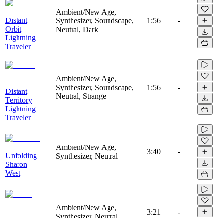
Ambient/New Age,
Distant
Synthesizer, Soundscape,
1:56
-
Orbit
Neutral, Dark
Lightning
Traveler
Ambient/New Age,
Synthesizer, Soundscape,
1:56
-
Distant
Neutral, Strange
Territory
Lightning
Traveler
Ambient/New Age,
3:40
-
Unfolding
Synthesizer, Neutral
Sharon
West
Ambient/New Age,
3:21
-
Synthesizer, Neutral