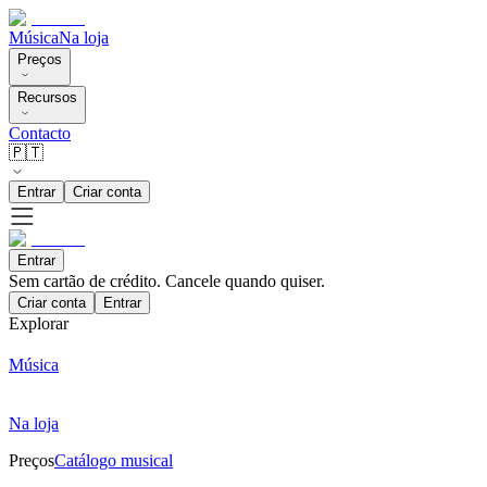
Música
Na loja
Preços
Recursos
Contacto
🇵🇹
Entrar
Criar conta
Entrar
Sem cartão de crédito. Cancele quando quiser.
Criar conta
Entrar
Explorar
Música
Na loja
Preços
Catálogo musical