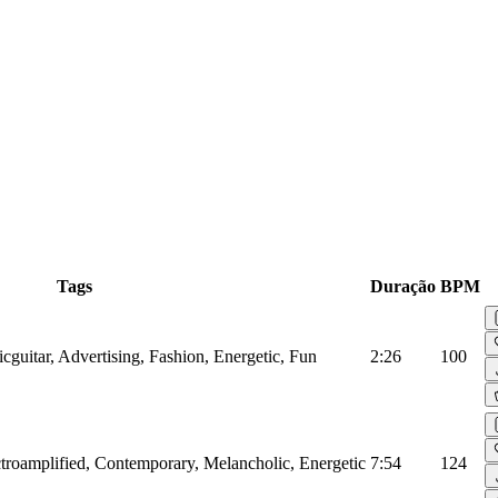
Tags
Duração
BPM
ricguitar, Advertising, Fashion, Energetic, Fun
2:26
100
lectroamplified, Contemporary, Melancholic, Energetic
7:54
124