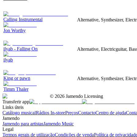
Calling Instrumental
Alternative, Synthesizer, Elect
Jon Worthy
ilyab - Falling On
Alternative, Electricguitar, B
ilyab
King or pawn
Alternative, Synthesizer, Elect
Timm Thaler
©
2026
Jamendo Licensing
Transferir app
Links úteis
Catálogo musical
Rádios In-store
Preços
Contacto
Centro de ajuda
Conta
Jamendo
Jamendo para artistas
Jamendo Music
Legal
Termos gerais de utilização
Condições de venda
Política de privacidad