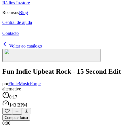
Rádios In-store
Recursos
Blog
Central de ajuda
Contacto
Voltar ao catálogo
Fun Indie Upbeat Rock - 15 Second Edit
por
FiniteMusicForge
alternative
0:17
143 BPM
Comprar faixa
0:00