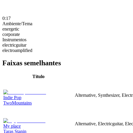
0:17
Ambiente/Tema
energetic
corporate
Instrumentos
electricguitar
electroamplified
Faixas semelhantes
Título
Alternative, Synthesizer, Elect
Indie Pop
TwoMountains
Alternative, Electricguitar, E
My place
Taras Stanin