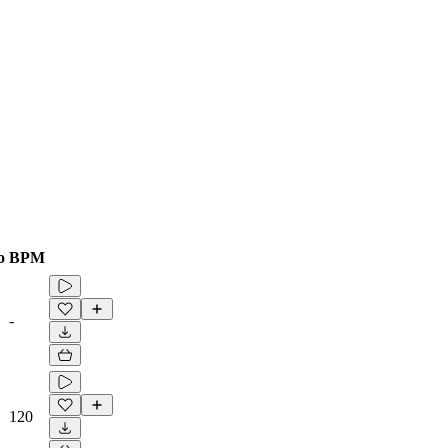
o
BPM
-
120