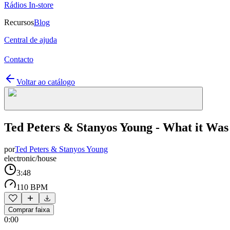
Rádios In-store
Recursos
Blog
Central de ajuda
Contacto
Voltar ao catálogo
Ted Peters & Stanyos Young - What it Was
por
Ted Peters & Stanyos Young
electronic/house
3:48
110 BPM
Comprar faixa
0:00