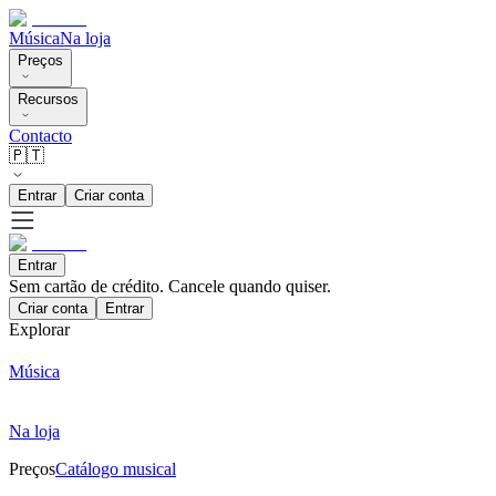
Música
Na loja
Preços
Recursos
Contacto
🇵🇹
Entrar
Criar conta
Entrar
Sem cartão de crédito. Cancele quando quiser.
Criar conta
Entrar
Explorar
Música
Na loja
Preços
Catálogo musical