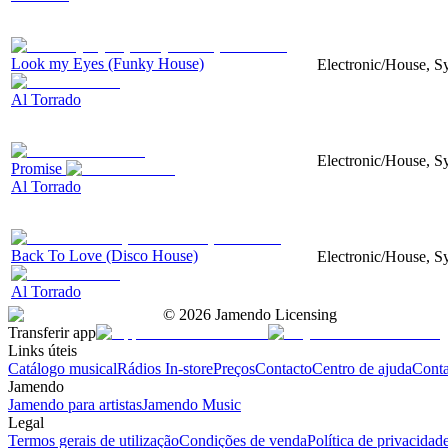
Look my Eyes (Funky House)
Electronic/House, Sy
Al Torrado
Electronic/House, Sy
Promise
Al Torrado
Back To Love (Disco House)
Electronic/House, S
Al Torrado
©
2026
Jamendo Licensing
Transferir app
Links úteis
Catálogo musical
Rádios In-store
Preços
Contacto
Centro de ajuda
Conta
Jamendo
Jamendo para artistas
Jamendo Music
Legal
Termos gerais de utilização
Condições de venda
Política de privacidad