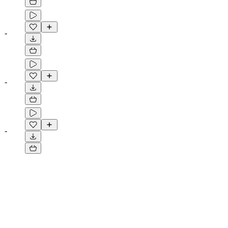
-
-
-