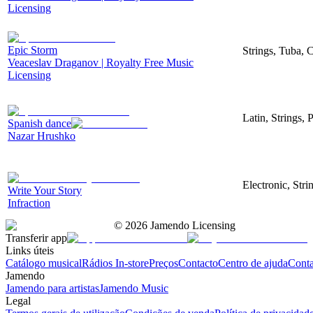
Licensing
Epic Storm
Strings, Tuba, 
Veaceslav Draganov | Royalty Free Music
Licensing
Latin, Strings, 
Spanish dance
Nazar Hrushko
Electronic, Str
Write Your Story
Infraction
©
2026
Jamendo Licensing
Transferir app
Links úteis
Catálogo musical
Rádios In-store
Preços
Contacto
Centro de ajuda
Conta
Jamendo
Jamendo para artistas
Jamendo Music
Legal