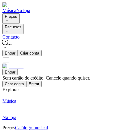
Música
Na loja
Preços
Recursos
Contacto
🇵🇹
Entrar
Criar conta
Entrar
Sem cartão de crédito. Cancele quando quiser.
Criar conta
Entrar
Explorar
Música
Na loja
Preços
Catálogo musical