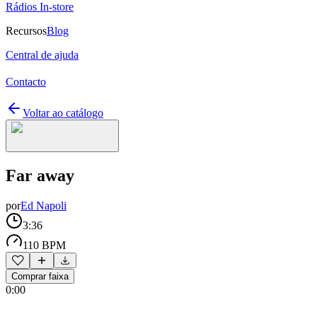
Rádios In-store
Recursos
Blog
Central de ajuda
Contacto
Voltar ao catálogo
Far away
por
Ed Napoli
3:36
110 BPM
Comprar faixa
0:00