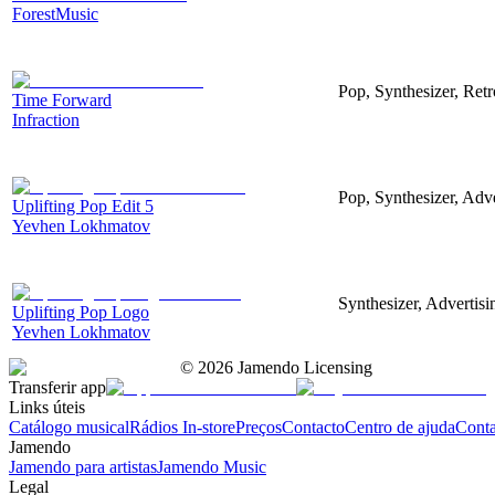
ForestMusic
Pop, Synthesizer, Ret
Time Forward
Infraction
Pop, Synthesizer, Adve
Uplifting Pop Edit 5
Yevhen Lokhmatov
Synthesizer, Advertis
Uplifting Pop Logo
Yevhen Lokhmatov
©
2026
Jamendo Licensing
Transferir app
Links úteis
Catálogo musical
Rádios In-store
Preços
Contacto
Centro de ajuda
Conta
Jamendo
Jamendo para artistas
Jamendo Music
Legal