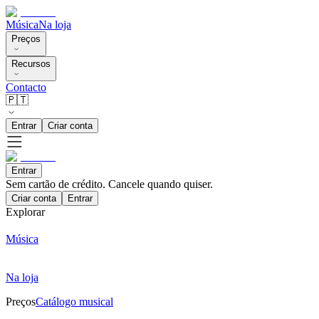
Música
Na loja
Preços
Recursos
Contacto
🇵🇹
Entrar
Criar conta
Entrar
Sem cartão de crédito. Cancele quando quiser.
Criar conta
Entrar
Explorar
Música
Na loja
Preços
Catálogo musical