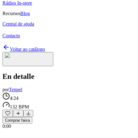
Rádios In-store
Recursos
Blog
Central de ajuda
Contacto
Voltar ao catálogo
En detalle
por
Tenpel
4:24
132 BPM
Comprar faixa
0:00