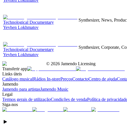
Yevhen Lokhmatov
Synthesizer, News, Producti
Technological Documentary
Yevhen Lokhmatov
Synthesizer, Corporate, Co
Technological Documentary
Yevhen Lokhmatov
©
2026
Jamendo Licensing
Transferir app
Links úteis
Catálogo musical
Rádios In-store
Preços
Contacto
Centro de ajuda
Conta
Jamendo
Jamendo para artistas
Jamendo Music
Legal
Termos gerais de utilização
Condições de venda
Política de privacidad
Siga-nos