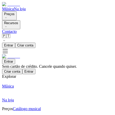
Música
Na loja
Preços
Recursos
Contacto
🇵🇹
Entrar
Criar conta
Entrar
Sem cartão de crédito. Cancele quando quiser.
Criar conta
Entrar
Explorar
Música
Na loja
Preços
Catálogo musical