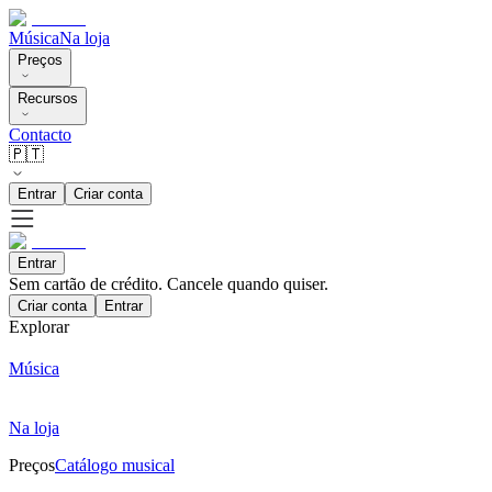
Música
Na loja
Preços
Recursos
Contacto
🇵🇹
Entrar
Criar conta
Entrar
Sem cartão de crédito. Cancele quando quiser.
Criar conta
Entrar
Explorar
Música
Na loja
Preços
Catálogo musical