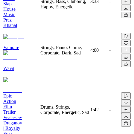
Strings, Bass, Clubbing,
3:33
-
Slap
Happy, Energetic
House
Music
Praz
Khanal
Vampire
Strings, Piano, Crime,
4:00
-
Corporate, Dark, Sad
Wavit
Epic
Action
Film
Drums, Strings,
1:42
-
Trailer
Corporate, Energetic, Sad
Veaceslav
Draganov
| Royalty
Free