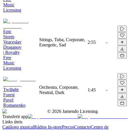
Music
Licensing
Epic
Storm
Strings, Tuba, Corporate,
Veaceslav
2:55
-
Energetic, Sad
Draganov
| Royalty
Free
Music
Licensing
Orchestra, Corporate,
Twilight
1:45
-
Neutral, Dark
Forest
Pavel
Romanenko
©
2026
Jamendo Licensing
Transferir app
Links úteis
Catálogo musical
Rádios In-store
Preços
Contacto
Centro de