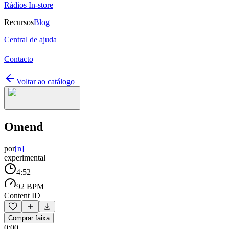
Rádios In-store
Recursos
Blog
Central de ajuda
Contacto
Voltar ao catálogo
Omend
por
[n]
experimental
4:52
92 BPM
Content ID
Comprar faixa
0:00