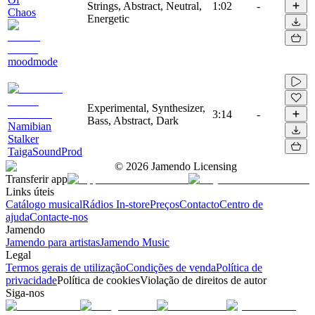
Strings, Abstract, Neutral,
1:02
-
Chaos
Energetic
moodmode
Experimental, Synthesizer,
3:14
-
Bass, Abstract, Dark
Namibian
Stalker
TaigaSoundProd
©
2026
Jamendo Licensing
Transferir app
Links úteis
Catálogo musical
Rádios In-store
Preços
Contacto
Centro de
ajuda
Contacte-nos
Jamendo
Jamendo para artistas
Jamendo Music
Legal
Termos gerais de utilização
Condições de venda
Política de
privacidade
Política de cookies
Violação de direitos de autor
Siga-nos