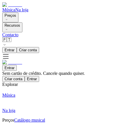
Música
Na loja
Preços
Recursos
Contacto
🇵🇹
Entrar
Criar conta
Entrar
Sem cartão de crédito. Cancele quando quiser.
Criar conta
Entrar
Explorar
Música
Na loja
Preços
Catálogo musical