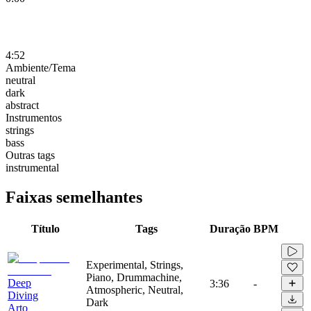
4:52
Ambiente/Tema
neutral
dark
abstract
Instrumentos
strings
bass
Outras tags
instrumental
Faixas semelhantes
Título
Tags
Duração
BPM
Experimental, Strings,
Piano, Drummachine,
Deep
3:36
-
Atmospheric, Neutral,
Diving
Dark
Arto