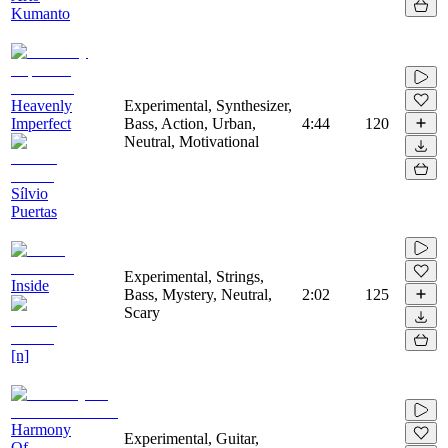
Kumanto
Heavenly
Experimental, Synthesizer,
Imperfect
Bass, Action, Urban,
4:44
120
Neutral, Motivational
Sílvio
Puertas
Experimental, Strings,
Inside
Bass, Mystery, Neutral,
2:02
125
Scary
[n]
Harmony
Experimental, Guitar,
Of