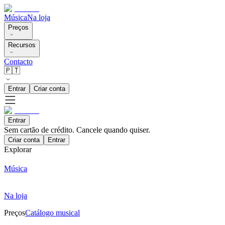
Música
Na loja
Preços
Recursos
Contacto
🇵🇹
Entrar
Criar conta
Entrar
Sem cartão de crédito. Cancele quando quiser.
Criar conta
Entrar
Explorar
Música
Na loja
Preços
Catálogo musical