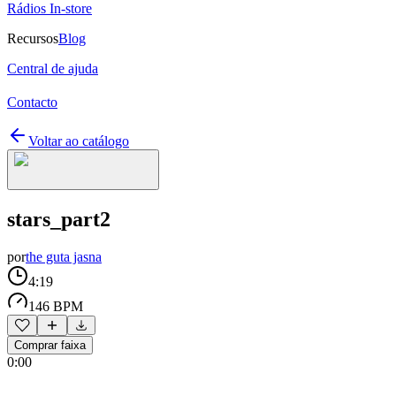
Rádios In-store
Recursos
Blog
Central de ajuda
Contacto
Voltar ao catálogo
stars_part2
por
the guta jasna
4:19
146 BPM
Comprar faixa
0:00