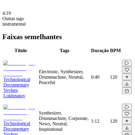
4:19
Outras tags
instrumental
Faixas semelhantes
Título
Tags
Duração
BPM
Electronic, Synthesizer,
Drummachine, Neutral,
0:40
120
Technological
Peaceful
Documentary
Yevhen
Lokhmatov
Synthesizer,
Drummachine, Corporate,
1:12
120
Technological
News, Neutral,
Documentary
Inspirational
Yevhen