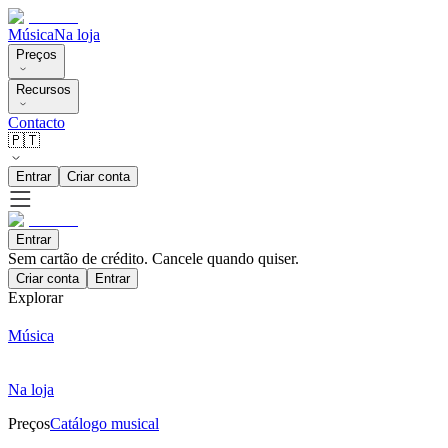
Música
Na loja
Preços
Recursos
Contacto
🇵🇹
Entrar
Criar conta
Entrar
Sem cartão de crédito. Cancele quando quiser.
Criar conta
Entrar
Explorar
Música
Na loja
Preços
Catálogo musical