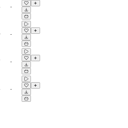
4
-
0
-
7
-
8
-