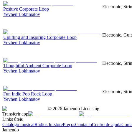
Electronic, Str
Positive Corporate Loop
Yevhen Lokhmatov
Electronic, Gui
Uplifting and Inspiring Corporate Loop
Yevhen Lokhmatov
Electronic, Stri
Thoughtful Ambient Corporate Loop
Yevhen Lokhmatov
Electronic, Stri
Fun Indie Pop Rock Loop
Yevhen Lokhmatov
©
2026
Jamendo Licensing
Transferir app
Links úteis
Catálogo musical
Rádios In-store
Preços
Contacto
Centro de ajuda
Conta
Jamendo