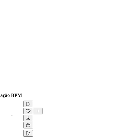
ação
BPM
4
-