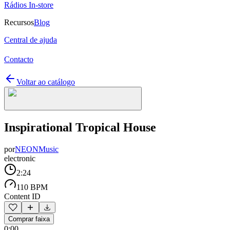
Rádios In-store
Recursos
Blog
Central de ajuda
Contacto
Voltar ao catálogo
Inspirational Tropical House
por
NEONMusic
electronic
2:24
110 BPM
Content ID
Comprar faixa
0:00