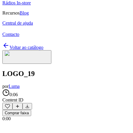
Rádios In-store
Recursos
Blog
Central de ajuda
Contacto
Voltar ao catálogo
LOGO_19
por
Luma
0:06
Content ID
Comprar faixa
0:00