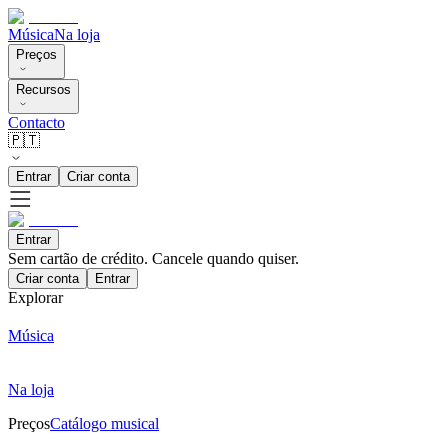
Música
Na loja
Preços
Recursos
Contacto
🇵🇹
Entrar
Criar conta
Entrar
Sem cartão de crédito. Cancele quando quiser.
Criar conta
Entrar
Explorar
Música
Na loja
Preços
Catálogo musical