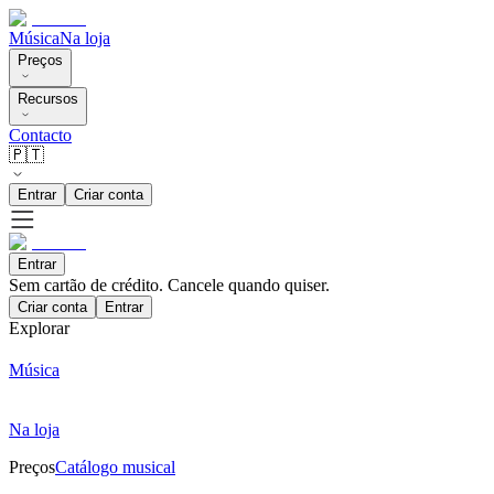
Música
Na loja
Preços
Recursos
Contacto
🇵🇹
Entrar
Criar conta
Entrar
Sem cartão de crédito. Cancele quando quiser.
Criar conta
Entrar
Explorar
Música
Na loja
Preços
Catálogo musical