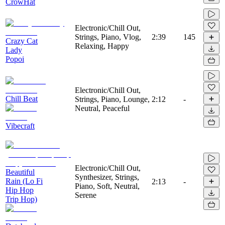
CrowHat
Electronic/Chill Out,
Strings, Piano, Vlog,
2:39
145
Crazy Cat
Relaxing, Happy
Lady
Popoi
Electronic/Chill Out,
Chill Beat
Strings, Piano, Lounge,
2:12
-
Neutral, Peaceful
Vibecraft
Electronic/Chill Out,
Beautiful
Synthesizer, Strings,
Rain (Lo Fi
2:13
-
Piano, Soft, Neutral,
Hip Hop
Serene
Trip Hop)