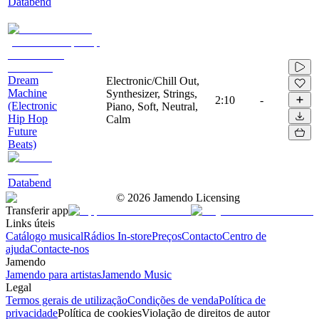
Databend
Dream
Electronic/Chill Out,
Machine
Synthesizer, Strings,
2:10
-
(Electronic
Piano, Soft, Neutral,
Hip Hop
Calm
Future
Beats)
Databend
©
2026
Jamendo Licensing
Transferir app
Links úteis
Catálogo musical
Rádios In-store
Preços
Contacto
Centro de
ajuda
Contacte-nos
Jamendo
Jamendo para artistas
Jamendo Music
Legal
Termos gerais de utilização
Condições de venda
Política de
privacidade
Política de cookies
Violação de direitos de autor