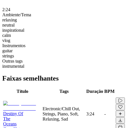
2:24
Ambiente/Tema
relaxing
neutral
inspirational
calm
vlog
Instrumentos
guitar
strings
Outras tags
instrumental
Faixas semelhantes
Título
Tags
Duração
BPM
Electronic/Chill Out,
Destiny Of
Strings, Piano, Soft,
3:24
-
The
Relaxing, Sad
Oceans