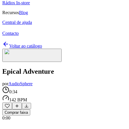
Rádios In-store
Recursos
Blog
Central de ajuda
Contacto
Voltar ao catálogo
Epical Adventure
por
AudioSphere
0:34
142 BPM
Comprar faixa
0:00