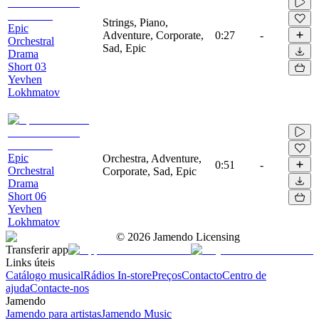
Strings, Piano,
Epic
Adventure, Corporate,
0:27
-
Orchestral
Sad, Epic
Drama
Short 03
Yevhen
Lokhmatov
Epic
Orchestra, Adventure,
0:51
-
Orchestral
Corporate, Sad, Epic
Drama
Short 06
Yevhen
Lokhmatov
©
2026
Jamendo Licensing
Transferir app
Links úteis
Catálogo musical
Rádios In-store
Preços
Contacto
Centro de
ajuda
Contacte-nos
Jamendo
Jamendo para artistas
Jamendo Music