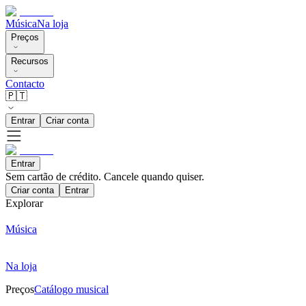
Música
Na loja
Preços
Recursos
Contacto
🇵🇹
Entrar
Criar conta
Entrar
Sem cartão de crédito. Cancele quando quiser.
Criar conta
Entrar
Explorar
Música
Na loja
Preços
Catálogo musical