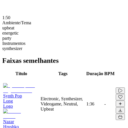
1:50
Ambiente/Tema
upbeat
energetic
party
Instrumentos
synthesizer
Faixas semelhantes
Título
Tags
Duração
BPM
Synth Pop
Electronic, Synthesizer,
Long
Videogame, Neutral,
1:36
-
Logo
Upbeat
Nazar
Hrushko