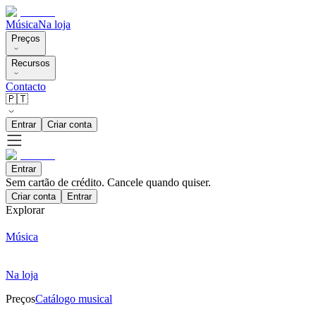
Música
Na loja
Preços
Recursos
Contacto
🇵🇹
Entrar
Criar conta
Entrar
Sem cartão de crédito. Cancele quando quiser.
Criar conta
Entrar
Explorar
Música
Na loja
Preços
Catálogo musical