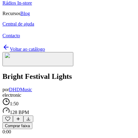
Rádios In-store
Recursos
Blog
Central de ajuda
Contacto
Voltar ao catálogo
Bright Festival Lights
por
DHDMusic
electronic
1:50
128 BPM
Comprar faixa
0:00