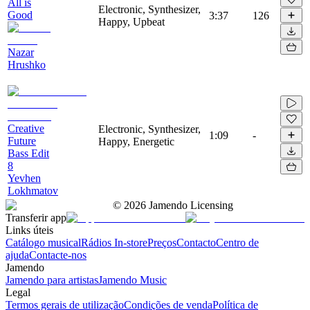
All is
Electronic, Synthesizer,
Good
3:37
126
Happy, Upbeat
Nazar
Hrushko
Creative
Electronic, Synthesizer,
1:09
-
Future
Happy, Energetic
Bass Edit
8
Yevhen
Lokhmatov
©
2026
Jamendo Licensing
Transferir app
Links úteis
Catálogo musical
Rádios In-store
Preços
Contacto
Centro de
ajuda
Contacte-nos
Jamendo
Jamendo para artistas
Jamendo Music
Legal
Termos gerais de utilização
Condições de venda
Política de