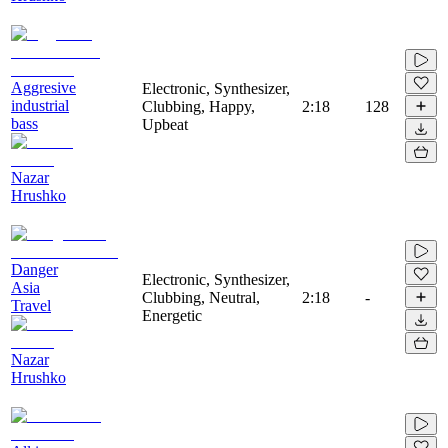
Aggresive
Electronic, Synthesizer,
industrial
Clubbing, Happy,
2:18
128
bass
Upbeat
Nazar
Hrushko
Danger
Electronic, Synthesizer,
Asia
Clubbing, Neutral,
2:18
-
Travel
Energetic
Nazar
Hrushko