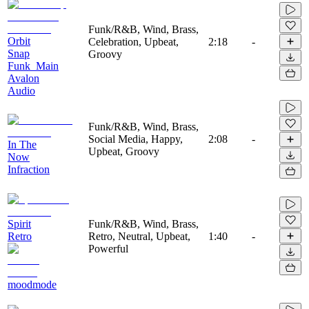
Funk/R&B, Wind, Brass,
Orbit
Celebration, Upbeat,
2:18
-
Snap
Groovy
Funk_Main
Avalon
Audio
Funk/R&B, Wind, Brass,
Social Media, Happy,
2:08
-
In The
Upbeat, Groovy
Now
Infraction
Spirit
Funk/R&B, Wind, Brass,
Retro
Retro, Neutral, Upbeat,
1:40
-
Powerful
moodmode