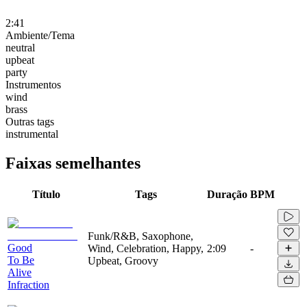
2:41
Ambiente/Tema
neutral
upbeat
party
Instrumentos
wind
brass
Outras tags
instrumental
Faixas semelhantes
Título
Tags
Duração
BPM
Funk/R&B, Saxophone,
Good
Wind, Celebration, Happy,
2:09
-
To Be
Upbeat, Groovy
Alive
Infraction