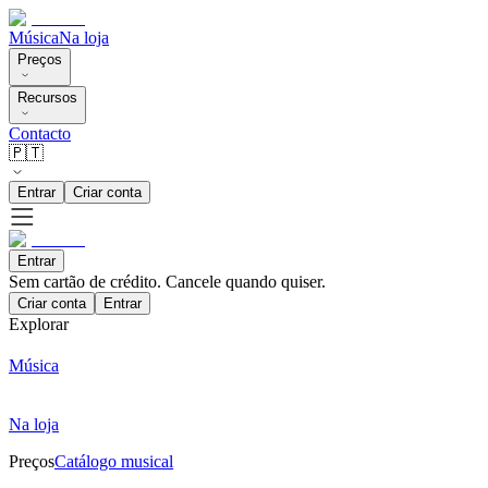
Música
Na loja
Preços
Recursos
Contacto
🇵🇹
Entrar
Criar conta
Entrar
Sem cartão de crédito. Cancele quando quiser.
Criar conta
Entrar
Explorar
Música
Na loja
Preços
Catálogo musical